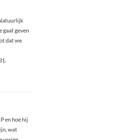
Natuurlijk
e gaat geven
oot dat we
31.
P en hoe hij
ijn, wat
e vorige