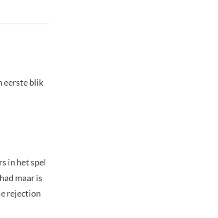
 eerste blik
s in het spel
ehad maar is
e rejection