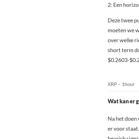
2: Een horizo
Deze twee pu
moeten we we
over welke ri
short term d
$0.2603-$0.2
XRP – 1hour
Wat kan er 
Na het doen 
er voor staat
bearish sign