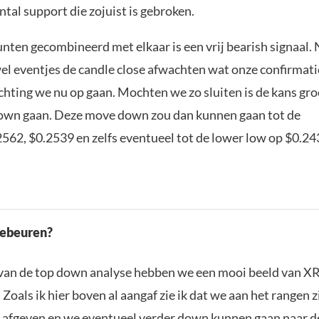
ntal support die zojuist is gebroken.
nten gecombineerd met elkaar is een vrij bearish signaal. 
l eventjes de candle close afwachten wat onze confirmati
chting we nu op gaan. Mochten we zo sluiten is de kans gr
own gaan. Deze move down zou dan kunnen gaan tot de
562, $0.2539 en zelfs eventueel tot de lower low op $0.24
gebeuren?
van de top down analyse hebben we een mooi beeld van XR
. Zoals ik hier boven al aangaf zie ik dat we aan het rangen z
s afgeven en we eventueel verder down kunnen gaan naar d