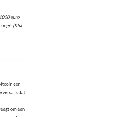
 1000 euro
ange. (Klik
bitcoin een
e versa is dat
rweegt om een