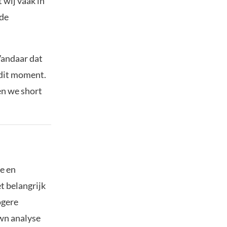
t wij vaak in
 de
Vandaar dat
 dit moment.
en we short
re en
t belangrijk
ogere
own analyse