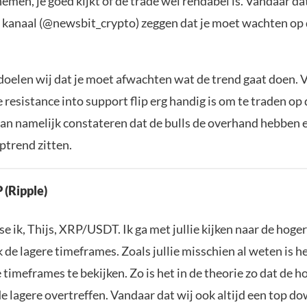
 nemen, je goed kijkt of de trade wel rendabel is. Vandaar da
 kanaal (@newsbit_crypto) zeggen dat je moet wachten op
oelen wij dat je moet afwachten wat de trend gaat doen. 
 resistance into support flip erg handig is om te traden op
n namelijk constateren dat de bulls de overhand hebben 
ptrend zitten.
 (Ripple)
se ik, Thijs, XRP/USDT. Ik ga met jullie kijken naar de hoge
 de lagere timeframes. Zoals jullie misschien al weten is he
imeframes te bekijken. Zo is het in de theorie zo dat de h
 lagere overtreffen. Vandaar dat wij ook altijd een top d