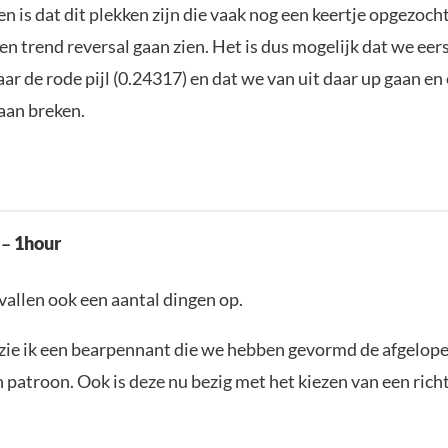
n is dat dit plekken zijn die vaak nog een keertje opgezoc
n trend reversal gaan zien. Het is dus mogelijk dat we eer
r de rode pijl (0.24317) en dat we van uit daar up gaan en
aan breken.
 –
1hour
vallen ook een aantal dingen op.
t zie ik een bearpennant die we hebben gevormd de afgelope
h patroon. Ook is deze nu bezig met het kiezen van een rich