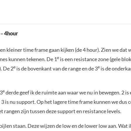
 –
4hour
en kleiner time frame gaan kijken (de 4 hour). Zien we dat 
e
nes kunnen tekenen. De 1
is een resistance zone (gele bl
e
e
). De 2
is de bovenkant van de range en de 3
is de onderka
e
 3
derde geef ik de ruimte aan waar we nu in bewegen. 2 is
n 3 is nu support. Op het lagere time frame kunnen we dus 
t rangen zijn tussen deze support en resistance levels.
pijlen staan. Deze wijzen de low en de lower low aan. Wat i