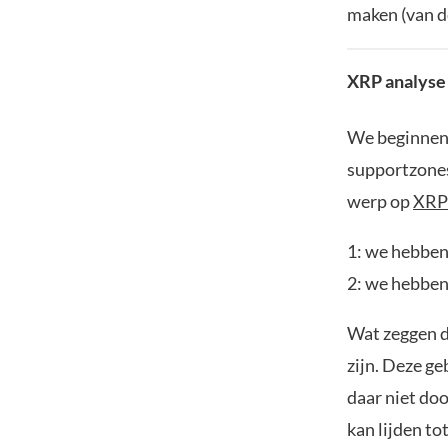
maken (van d
XRP analyse
We beginnen 
supportzones
werp op
XR
1: we hebben
2: we hebben 
Wat zeggen di
zijn. Deze ge
daar niet do
kan lijden to