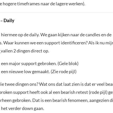
e hogere timeframes naar de lagere werken).
 –
Daily
hiermee op de daily. We gaan kijken naar de candles en de
. Waar kunnen we een support identificeren? Als ik nu mijn
P
vallen 2 dingen direct op.
 een major support gebroken. (Gele blok)
een nieuwe low gemaakt. (Zie rode pijl)
e twee dingen ons? Wat ons dat laat zien is dat er veel bear
broken support heeft ook al een bearish retest (rode pijl) g
orheen gebroken. Dat is een bearish fenomeen, aangezien di
t het verder down gaan.