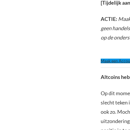
[Tijdelijk a
ACTIE:
Maak 
geen handels
op de onders
Maak een Accou
Altcoins heb
Op dit momen
slecht teken 
ook zo. Moch
uitzondering