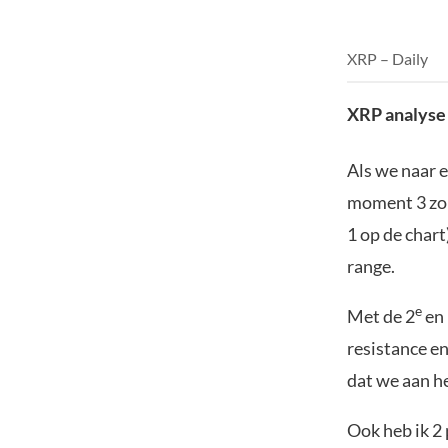
XRP – Daily
XRP analyse
Als we naar e
moment 3 zo
1 op de chart
range.
e
Met de 2
en
resistance e
dat we aan he
Ook heb ik 2 