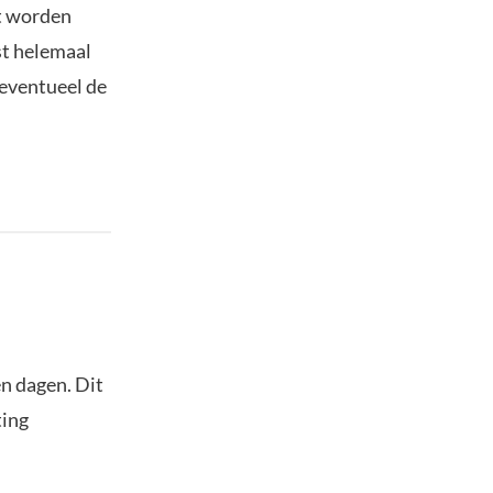
ht worden
st helemaal
 eventueel de
n dagen. Dit
ting