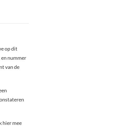
we op dit
ok en nummer
nt van de
 een
constateren
k hier mee