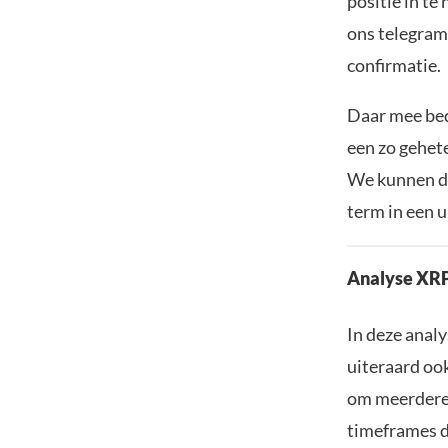
positie in te
ons telegram
confirmatie.
Daar mee bed
een zo gehete
We kunnen da
term in een u
Analyse XRP
In deze analy
uiteraard ook
om meerdere t
timeframes de