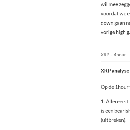
wil mee zegge
voordat we ee
down gaan naa
vorige high g
XRP – 4hour
XRP analyse
Op de 1hour 
1: Allereers
is een bearis
(uitbreken).