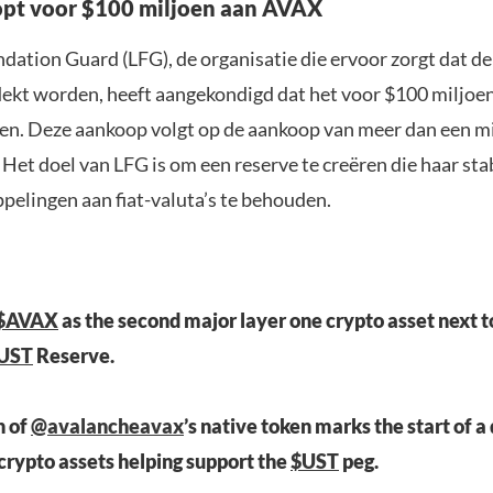
opt voor $100 miljoen aan AVAX
dation Guard (LFG), de organisatie die ervoor zorgt dat de
dekt worden, heeft aangekondigd dat het voor $100 miljoe
pen. Deze aankoop volgt op de aankoop van meer dan een mi
 Het doel van LFG is om een reserve te creëren die haar sta
pelingen aan fiat-valuta’s te behouden.
$AVAX
as the second major layer one crypto asset next 
UST
Reserve.
n of
@avalancheavax
’s native token marks the start of a
 crypto assets helping support the
$UST
peg.