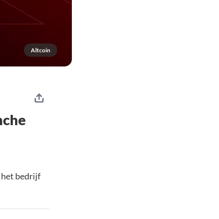
Altcoin
nche
 het bedrijf
.