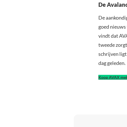
De Avalanc
De aankondig
goed nieuws 
vindt dat AV
tweede zorgt
schrijven lig
dag geleden.
Koop AVAX met 