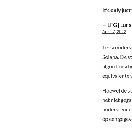
It’s only jus
— LFG | Lun
April 7, 2022
Terra onders
Solana. De s
algoritmisch
equivalente 
Hoewel de sta
het niet gega
ondersteund 
op een gegev