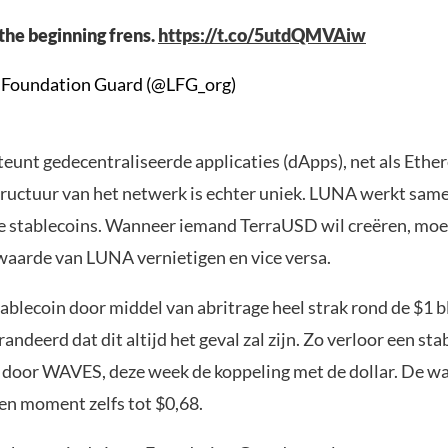
t the beginning frens.
https://t.co/5utdQMVAiw
a Foundation Guard (@LFG_org)
teunt gedecentraliseerde applicaties (dApps), net als Ethe
tructuur van het netwerk is echter uniek. LUNA werkt same
e stablecoins. Wanneer iemand TerraUSD wil creëren, moe
waarde van LUNA vernietigen en vice versa.
blecoin door middel van abritrage heel strak rond de $1 blij
randeerd dat dit altijd het geval zal zijn. Zo verloor een sta
door WAVES, deze week de koppeling met de dollar. De w
en moment zelfs tot $0,68.