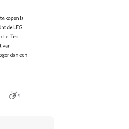
te kopen is
dat de LFG
tie. Ten
t van
hoger dan een
0