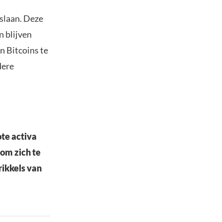
 slaan. Deze
n blijven
n Bitcoins te
dere
ote activa
om zich te
rikkels van