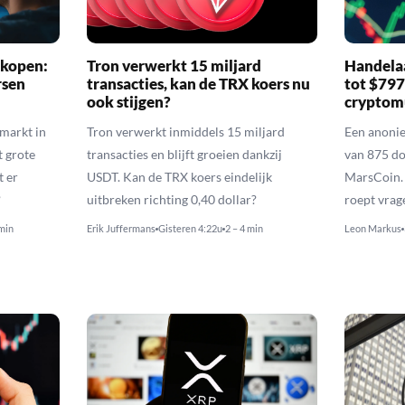
 kopen:
Tron verwerkt 15 miljard
Handelaa
rsen
transacties, kan de TRX koers nu
tot $79
ook stijgen?
cryptom
nmarkt in
Tron verwerkt inmiddels 15 miljard
Een anoni
t grote
transacties en blijft groeien dankzij
van 875 do
t er
USDT. Kan de TRX koers eindelijk
MarsCoin. 
?
uitbreken richting 0,40 dollar?
roept vrag
 min
Erik Juffermans
Gisteren 4:22u
2 – 4 min
Leon Markus