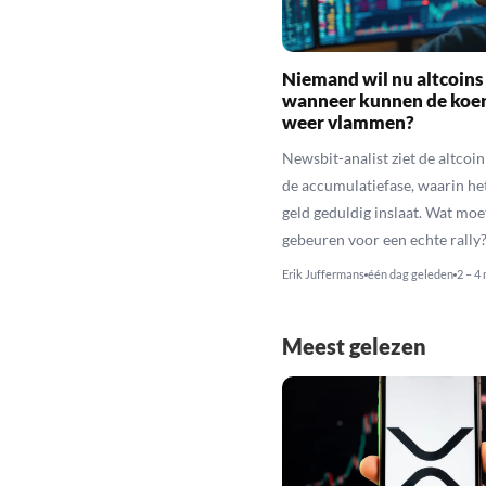
Niemand wil nu altcoins
wanneer kunnen de koe
weer vlammen?
Newsbit-analist ziet de altcoi
de accumulatiefase, waarin he
geld geduldig inslaat. Wat moe
gebeuren voor een echte rally
Erik Juffermans
één dag geleden
2 – 4
Meest gelezen