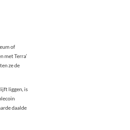
reum of
n met Terra’
ten ze de
ft liggen, is
blecoin
aarde daalde