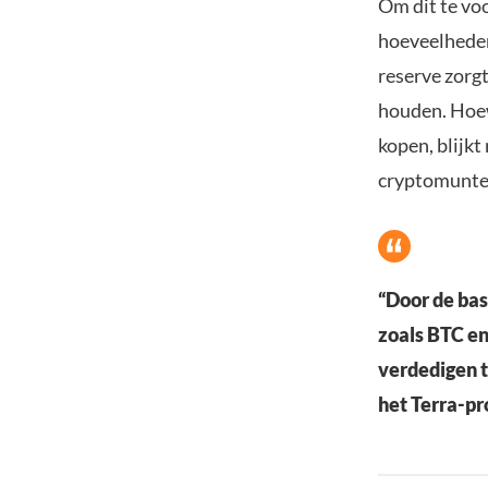
Om dit te vo
hoeveelheden
reserve zorgt
houden. Hoew
kopen, blijkt
cryptomunten
“Door de bas
zoals BTC en
verdedigen t
het Terra-pro