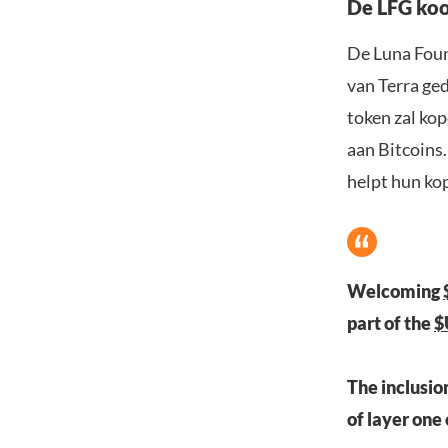
De LFG ko
De Luna Foun
van Terra ge
token zal ko
aan Bitcoins.
helpt hun kop
Welcoming
part of the
$
The inclusio
of layer one