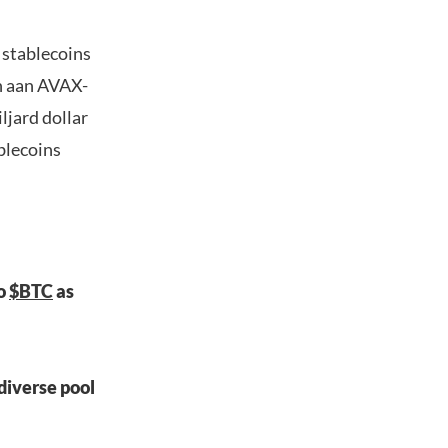
 stablecoins
n aan AVAX-
ljard dollar
blecoins
to
$BTC
as
 diverse pool