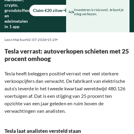
crypto,
Investeren is risicovol. Je kunt je
grondstoffen
Claim €20 zilver
Ad
inleg verliezen.
en
edelmetalen
in 1 app
Leon Markus
02-07-2026
15:29
Tesla verrast: autoverkopen schieten met 25
procent omhoog
Tesla heeft beleggers positief verrast met veel sterkere
verkoopcijfers dan verwacht. De fabrikant van elektrische
auto’s leverde in het tweede kwartaal wereldwijd 480.126
voertuigen af. Dat is een stijging van 25 procent ten
opzichte van een jaar geleden en ruim boven de
verwachtingen van analisten.
Tesla laat analisten versteld staan