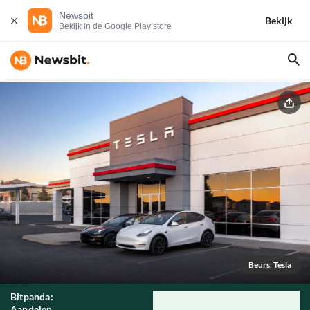
Newsbit
Bekijk
Bekijk in de Google Play store
Beurs, Tesla
Bitpanda:
Aandelen,