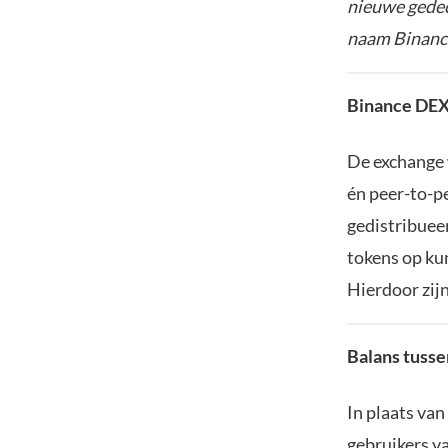
nieuwe gedec
naam Binanc
Binance DE
De exchange 
én peer-to-pe
gedistribuee
tokens op ku
Hierdoor zij
Balans tusse
In plaats van
gebruikers v