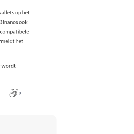
allets op het
 Binance ook
 compatibele
rmeldt het
r wordt
0