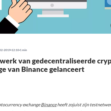
02-2019
12:10
1 min
werk van gedecentraliseerde cry
e van Binance gelanceert
ptocurrency exchange
Binance
heeft zojuist zijn testnetwer