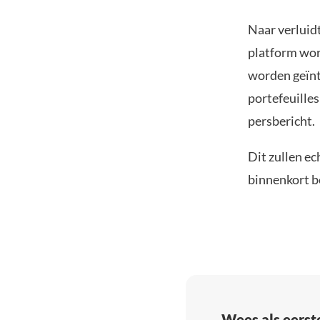
Naar verluidt
platform wor
worden geïnt
portefeuille
persbericht.
Dit zullen ec
binnenkort 
Wees als eerst