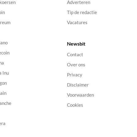
 koersen
Adverteren
oin
Tip de redactie
ereum
Vacatures
dano
Newsbit
ecoin
Contact
na
Over ons
a Inu
Privacy
gon
Disclaimer
ain
Voorwaarden
anche
Cookies
B
era