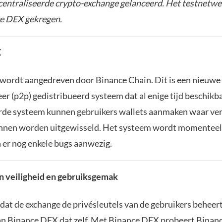
entraliseerde crypto-exchange gelanceerd. Het testnetwe
e DEX gekregen.
X
wordt aangedreven door Binance Chain. Dit is een nieuwe
er (p2p) gedistribueerd systeem dat al enige tijd beschikba
rde systeem kunnen gebruikers wallets aanmaken waar ve
nnen worden uitgewisseld. Het systeem wordt momenteel 
n er nog enkele bugs aanwezig.
n veiligheid en gebruiksgemak
 dat de exchange de privésleutels van de gebruikers beheer
an Binance DEX dat zelf. Met Binance DEX probeert Binan