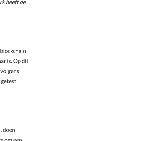
rk heeft de
 blockchain
ar is. Op dit
rvolgens
getest.
t, doen
ce om een