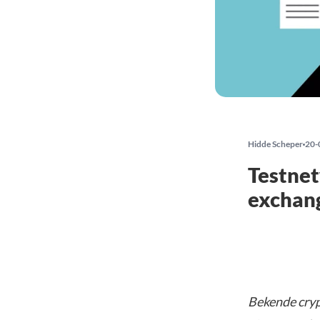
Hidde Scheper
20-
Testnet
exchang
Bekende cry