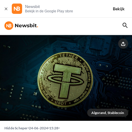
Newsbit
Bekijk
Bekijk in de Google Play store
Algorand, Stablecoin
Hidde Scheper
24-06-2024
15:28