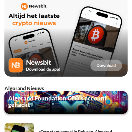
Algorand Nieuws
Algorand Foundation CEO’s account
gehackt
eToro stopt handel in Polygon, Algorand,