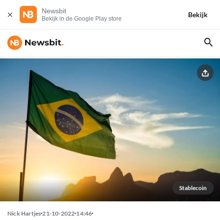
Newsbit
Bekijk
Bekijk in de Google Play store
Stablecoin
Nick Hartjes
21-10-2022
14:46