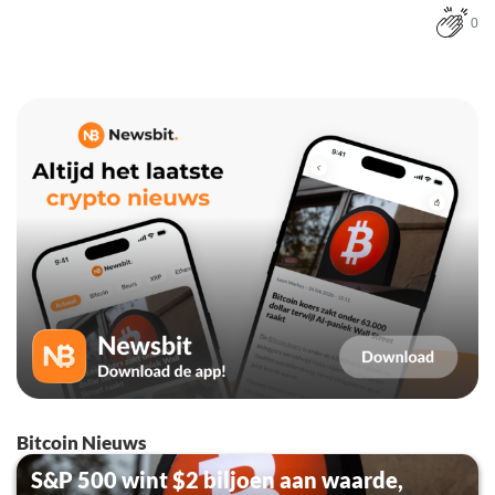
0
Bitcoin Nieuws
S&P 500 wint $2 biljoen aan waarde,