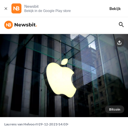
Newsbit
Bekijk
Bekijk in de Google Play store
Bitcoin
Laurens van Helvoort
29-12-2021
14:03