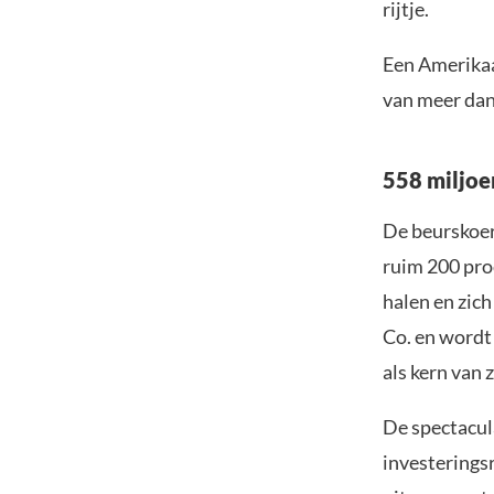
rijtje.
Een Amerikaa
van meer dan 
558 miljoe
De beurskoer
ruim 200 pro
halen en zic
Co. en wordt
als kern van z
De spectacul
investerings