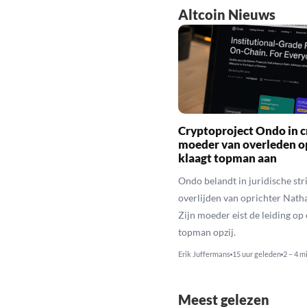
Altcoin Nieuws
Cryptoproject Ondo in cr
moeder van overleden o
klaagt topman aan
Ondo belandt in juridische stri
overlijden van oprichter Nath
Zijn moeder eist de leiding op 
topman opzij.
Erik Juffermans
15 uur geleden
2 – 4 m
Meest gelezen