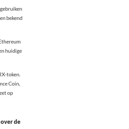
 gebruiken
nnen bekend
 Ethereum
en huidige
TRX-token.
nce Coin,
zet op
 over de