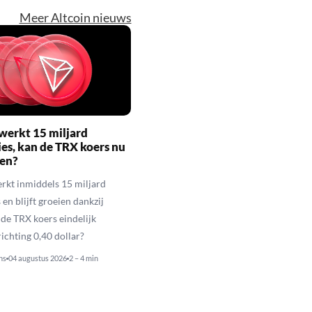
Meer Altcoin nieuws
werkt 15 miljard
ies, kan de TRX koers nu
gen?
rkt inmiddels 15 miljard
 en blijft groeien dankzij
de TRX koers eindelijk
richting 0,40 dollar?
ns
04 augustus 2026
2 – 4 min