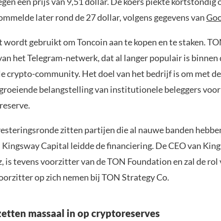
gen een prijs van 9,51 dollar. De koers piekte kortstondig 
hommelde later rond de 27 dollar, volgens gegevens van
Goo
 wordt gebruikt om Toncoin aan te kopen en te staken. TO
an het Telegram-netwerk, dat al langer populair is binnen
e crypto-community. Het doel van het bedrijf is om met dez
groeiende belangstelling van institutionele beleggers voor
reserve.
vesteringsronde zitten partijen die al nauwe banden hebbe
Kingsway Capital leidde de financiering. De CEO van Kin
 is tevens voorzitter van de TON Foundation en zal de rol
oorzitter op zich nemen bij TON Strategy Co.
zetten massaal in op cryptoreserves