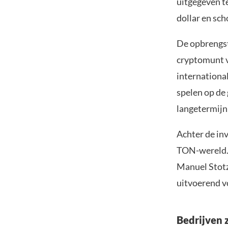
uitgegeven te
dollar en sc
De opbrengst
cryptomunt v
international
spelen op de 
langetermijn
Achter de in
TON-wereld. 
Manuel Stotz,
uitvoerend v
Bedrijven 