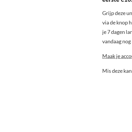
Grijp deze u
via de knop h
je 7 dagen la
vandaag nog e
Maak je accou
Mis deze kans