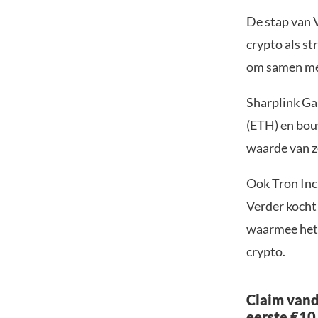
De stap van 
crypto als st
om samen meer
Sharplink G
(ETH) en bou
waarde van zo
Ook Tron Inc.
Verder
kocht
waarmee het z
crypto.
Claim vand
eerste €10