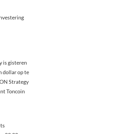
investering
 is gisteren
 dollar op te
 TON Strategy
unt Toncoin
nts