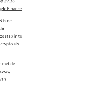
op 29,33
gle Finance
.
N is de
 de
e stap in te
 crypto als
n met de
gsway,
 van