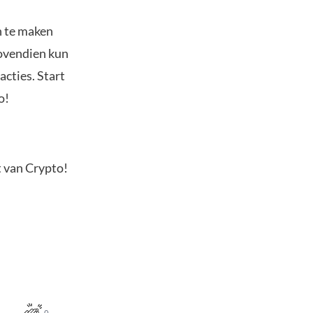
n te maken
Bovendien kun
acties. Start
o!
t van Crypto!