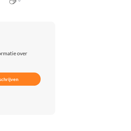
0
ormatie over
schrijven