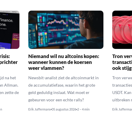
isis:
Niemand wil nu altcoins kopen:
Tron ver
prichter
wanneer kunnen de koersen
transact
weer vlammen?
ook stij
jd na het
Newsbit-analist ziet de altcoinmarkt in
Tron verwe
an Allman.
de accumulatiefase, waarin het grote
transacties
en zette de
geld geduldig inslaat. Wat moet er
USDT. Kan 
gebeuren voor een echte rally?
uitbreken 
in
Erik Juffermans
05 augustus 2026
2 – 4 min
Erik Jufferma