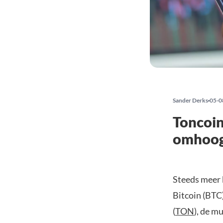
Sander Derks
05-0
Toncoin
omhoog
Steeds meer 
Bitcoin (BTC
(
TON
), de m