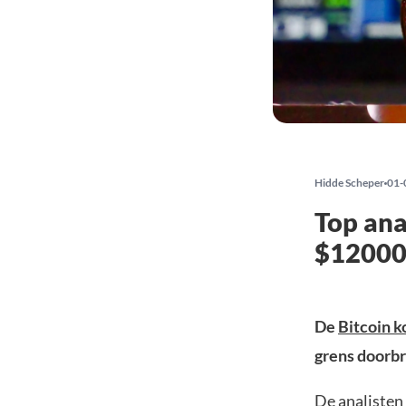
Hidde Scheper
01-
Top ana
$1200
De
Bitcoin k
grens doorbr
De analisten 