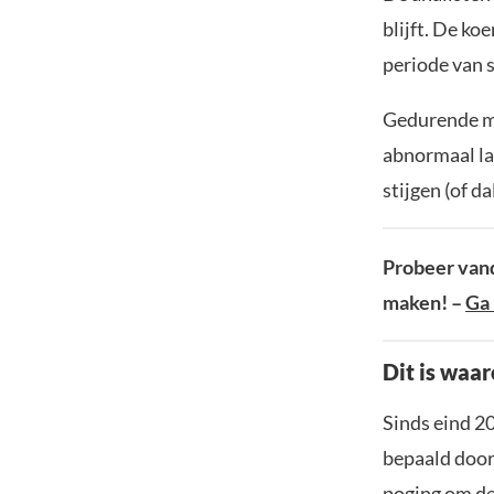
blijft. De ko
periode van s
Gedurende me
abnormaal lag
stijgen (of da
Probeer vand
maken! –
Ga 
Dit is waa
Sinds eind 20
bepaald door 
poging om de 