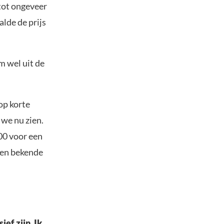
 tot ongeveer
alde de prijs
om wel uit de
op korte
 we nu zien.
00 voor een
 Een bekende
ef zijn. Ik