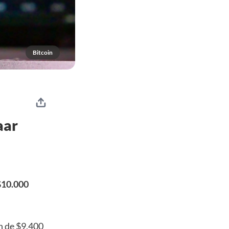
Bitcoin
aar
$10.000
n de $9.400