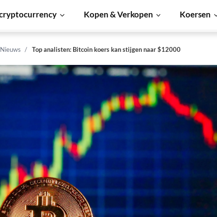
cryptocurrency
Kopen & Verkopen
Koersen
 Nieuws
Top analisten: Bitcoin koers kan stijgen naar $12000