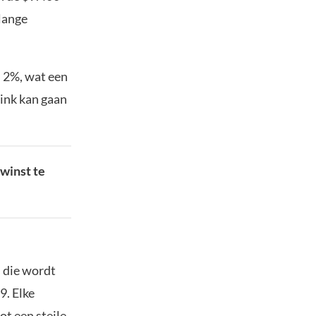
 lange
n 2%, wat een
link kan gaan
winst te
s die wordt
9. Elke
ot een steile