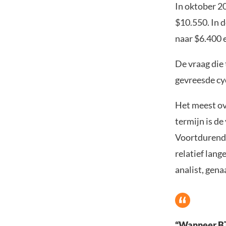
In oktober 20
$10.550. In d
naar $6.400 
De vraag die 
gevreesde cyc
Het meest ov
termijn is de
Voortdurende
relatief lang
analist, gen
“Wanneer BTC 