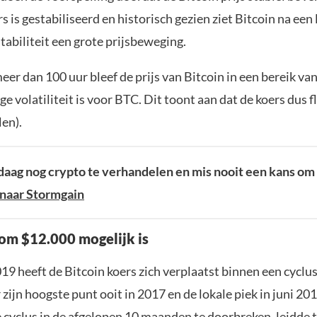
ers is gestabiliseerd en historisch gezien ziet Bitcoin na een
tabiliteit een grote prijsbeweging.
er dan 100 uur bleef de prijs van Bitcoin in een bereik va
e volatiliteit is voor BTC. Dit toont aan dat de koers dus f
len).
aag nog crypto te verhandelen en mis nooit een kans om 
naar Stormgain
rom $12.000 mogelijk is
19 heeft de Bitcoin koers zich verplaatst binnen een cyclu
zijn hoogste punt ooit in 2017 en de lokale piek in juni 201
cyclus in de afgelopen 10 maanden te doorbreken, leidde t