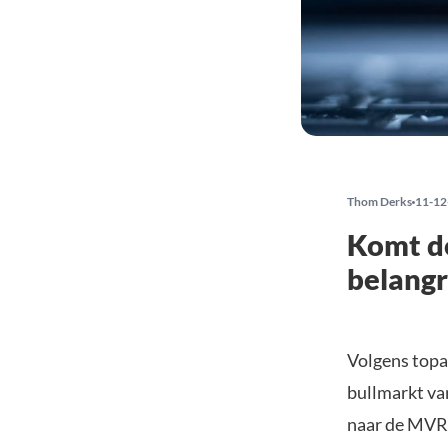
Thom Derks
11-12
Komt de
belangr
Volgens topa
bullmarkt v
naar de MVRV