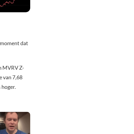
t moment dat
en MVRV Z-
e van 7,68
 hoger.