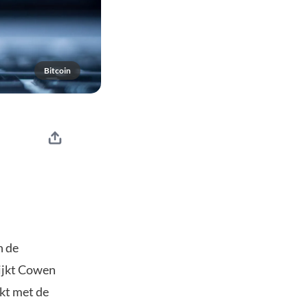
Bitcoin
n de
kijkt Cowen
kt met de