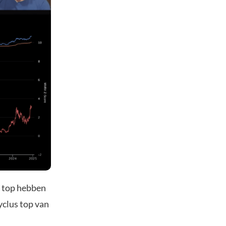
s top hebben
yclus top van