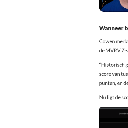
Wanneer be
Cowen merkt 
de MVRV Z-sc
“Historisch 
score van tus
punten, en d
Nu ligt de sc