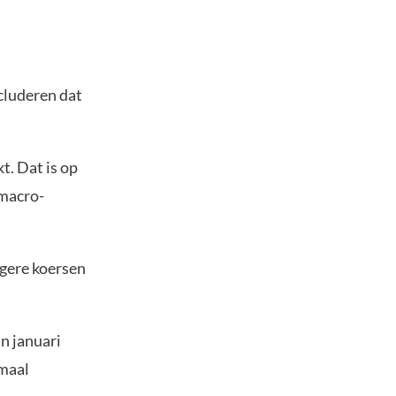
cluderen dat
t. Dat is op
 macro-
ogere koersen
in januari
emaal