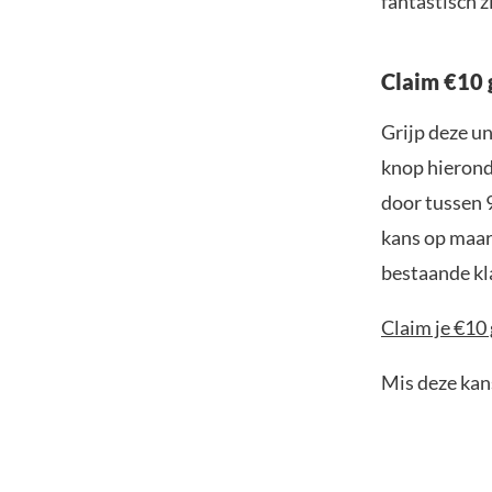
fantastisch z
Claim €10 
Grijp deze u
knop hieronde
door tussen 
kans op maar 
bestaande kl
Claim je €10 
Mis deze kans