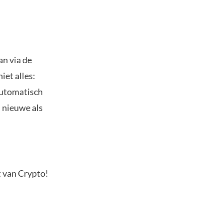
an via de
iet alles:
automatisch
l nieuwe als
t van Crypto!