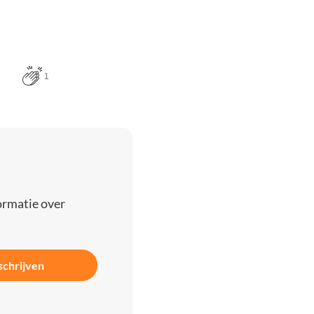
1
ormatie over
schrijven