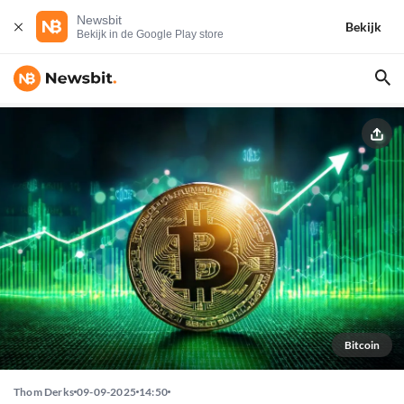
Newsbit
Bekijk
Bekijk in de Google Play store
Bitcoin
Thom Derks
09-09-2025
14:50