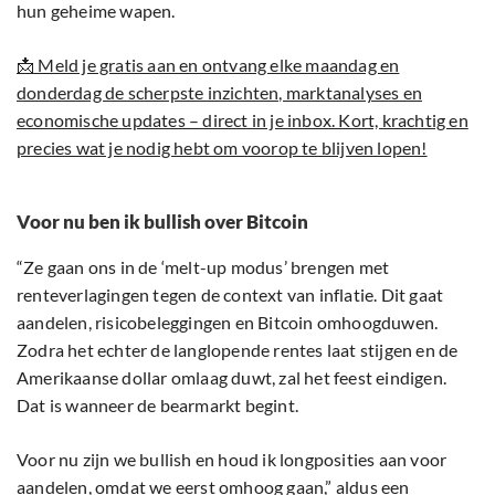
hun geheime wapen.
📩 Meld je gratis aan en ontvang elke maandag en
donderdag de scherpste inzichten, marktanalyses en
economische updates – direct in je inbox. Kort, krachtig en
precies wat je nodig hebt om voorop te blijven lopen!
Voor nu ben ik bullish over Bitcoin
“Ze gaan ons in de ‘melt-up modus’ brengen met
renteverlagingen tegen de context van inflatie. Dit gaat
aandelen, risicobeleggingen en Bitcoin omhoogduwen.
Zodra het echter de langlopende rentes laat stijgen en de
Amerikaanse dollar omlaag duwt, zal het feest eindigen.
Dat is wanneer de bearmarkt begint.
Voor nu zijn we bullish en houd ik longposities aan voor
aandelen, omdat we eerst omhoog gaan,” aldus een