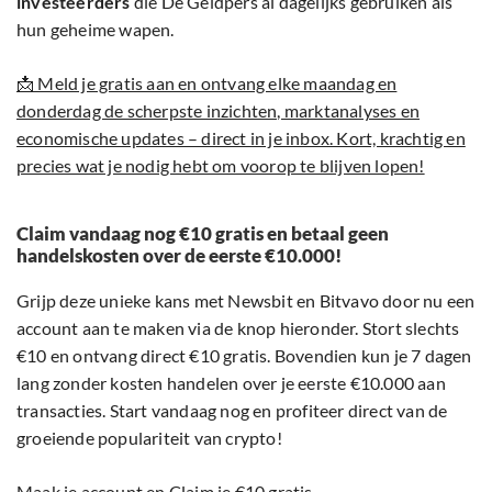
investeerders
die De Geldpers al dagelijks gebruiken als
hun geheime wapen.
📩 Meld je gratis aan en ontvang elke maandag en
donderdag de scherpste inzichten, marktanalyses en
economische updates – direct in je inbox. Kort, krachtig en
precies wat je nodig hebt om voorop te blijven lopen!
Claim vandaag nog €10 gratis en betaal geen
handelskosten over de eerste €10.000!
Grijp deze unieke kans met Newsbit en Bitvavo door nu een
account aan te maken via de knop hieronder. Stort slechts
€10 en ontvang direct €10 gratis. Bovendien kun je 7 dagen
lang zonder kosten handelen over je eerste €10.000 aan
transacties. Start vandaag nog en profiteer direct van de
groeiende populariteit van crypto!
Maak je account en Claim je €10 gratis.