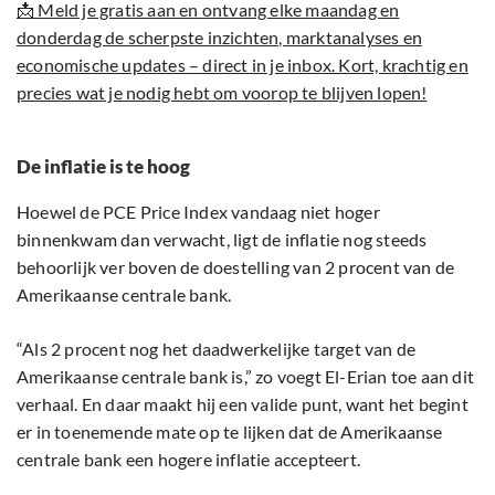
📩 Meld je gratis aan en ontvang elke maandag en
donderdag de scherpste inzichten, marktanalyses en
economische updates – direct in je inbox. Kort, krachtig en
precies wat je nodig hebt om voorop te blijven lopen!
De inflatie is te hoog
Hoewel de PCE Price Index vandaag niet hoger
binnenkwam dan verwacht, ligt de inflatie nog steeds
behoorlijk ver boven de doestelling van 2 procent van de
Amerikaanse centrale bank.
“Als 2 procent nog het daadwerkelijke target van de
Amerikaanse centrale bank is,” zo voegt El-Erian toe aan dit
verhaal. En daar maakt hij een valide punt, want het begint
er in toenemende mate op te lijken dat de Amerikaanse
centrale bank een hogere inflatie accepteert.