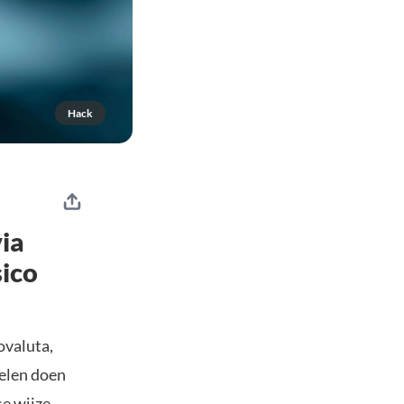
Hack
ia
sico
ovaluta,
elen doen
se wijze