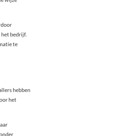
rdoor
het bedrijf.
matie te
allers hebben
oor het
maar
 onder