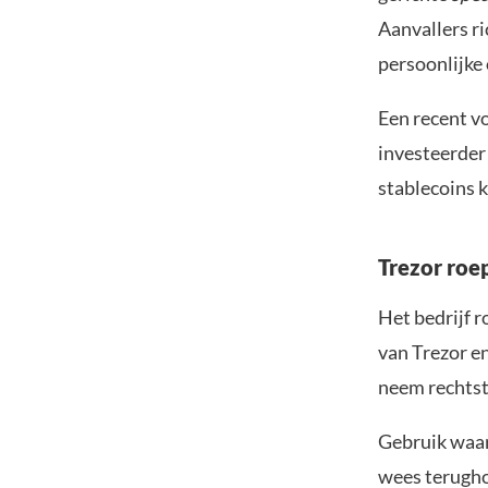
Aanvallers r
persoonlijke
Een recent v
investeerder 
stablecoins 
Trezor roe
Het bedrijf r
van Trezor e
neem rechtstr
Gebruik waar
wees terugho