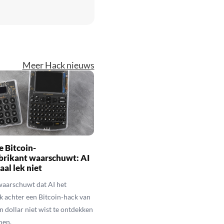
Meer Hack nieuws
 Bitcoin-
brikant waarschuwt: AI
aal lek niet
waarschuwt dat AI het
k achter een Bitcoin-hack van
n dollar niet wist te ontdekken
men.