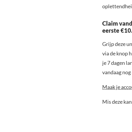
oplettendheid
Claim vand
eerste €10
Grijp deze u
via de knop h
je 7 dagen la
vandaag nog e
Maak je accou
Mis deze kans