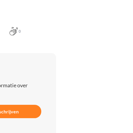
0
ormatie over
schrijven