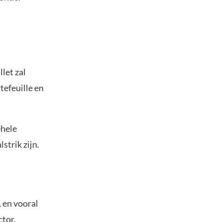
let zal
tefeuille en
ehele
strik zijn.
 en vooral
ctor.