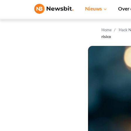
Nieuws
Over 
Home
Hack N
risico