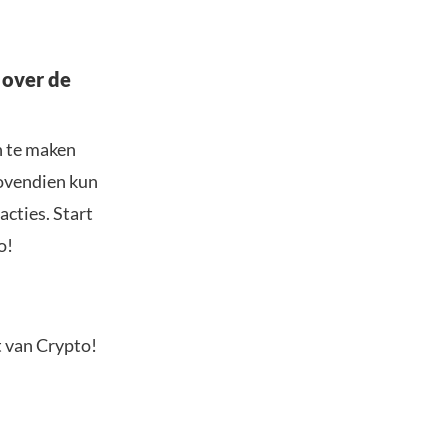
 over de
n te maken
Bovendien kun
acties. Start
o!
t van Crypto!