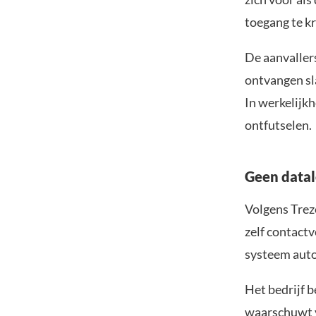
toegang te kr
De aanvaller
ontvangen sla
In werkelijkh
ontfutselen.
Geen datal
Volgens Trezo
zelf contact
systeem aut
Het bedrijf b
waarschuwt v