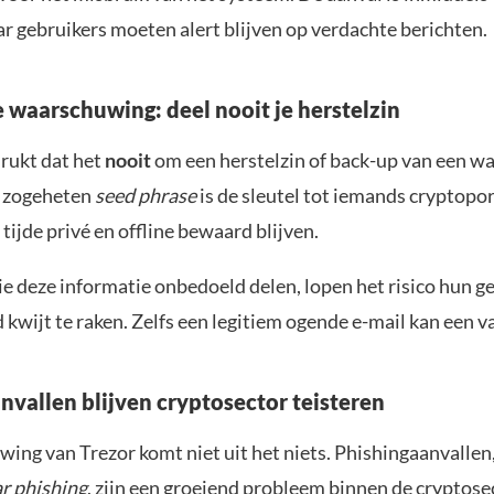
r gebruikers moeten alert blijven op verdachte berichten.
e waarschuwing: deel nooit je herstelzin
rukt dat het
nooit
om een herstelzin of back-up van een wal
e zogeheten
seed phrase
is de sleutel tot iemands cryptopor
 tijde privé en offline bewaard blijven.
ie deze informatie onbedoeld delen, lopen het risico hun g
kwijt te raken. Zelfs een legitiem ogende e-mail kan een val
nvallen blijven cryptosector teisteren
ing van Trezor komt niet uit het niets. Phishingaanvallen,
r phishing
, zijn een groeiend probleem binnen de cryptose