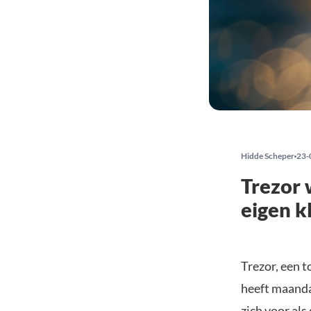
Hidde Scheper
23-
Trezor 
eigen k
Trezor, een 
heeft maand
zich voor als