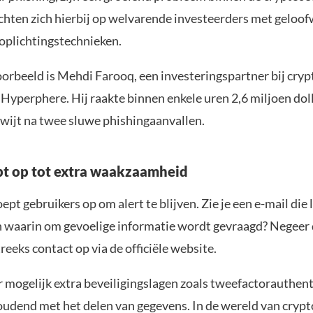
ichten zich hierbij op welvarende investeerders met geloo
 oplichtingstechnieken.
oorbeeld is Mehdi Farooq, een investeringspartner bij cryp
Hyperphere. Hij raakte binnen enkele uren 2,6 miljoen dol
kwijt na twee sluwe phishingaanvallen.
pt op tot extra waakzaamheid
oept gebruikers op om alert te blijven. Zie je een e-mail die 
n waarin om gevoelige informatie wordt gevraagd? Negeer 
eeks contact op via de officiële website.
 mogelijk extra beveiligingslagen zoals tweefactorauthent
udend met het delen van gegevens. In de wereld van crypto