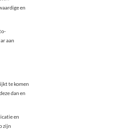
fwaardige en
to-
lar aan
lijkt te komen
deze dan en
icatie en
 zijn