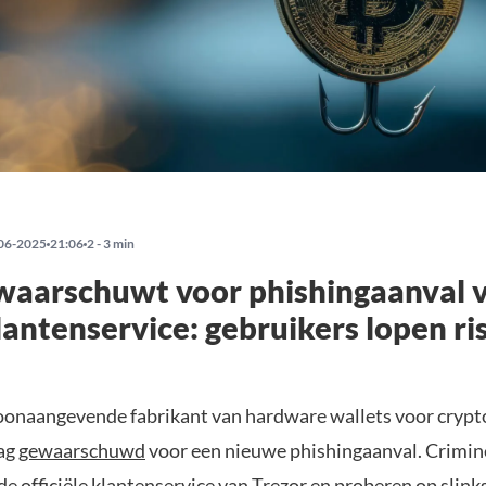
06-2025
21:06
2 - 3 min
waarschuwt voor phishingaanval v
lantenservice: gebruikers lopen ri
toonaangevende fabrikant van hardware wallets voor crypt
ag
gewaarschuwd
voor een nieuwe phishingaanval. Crimin
 de officiële klantenservice van Trezor en proberen op slink