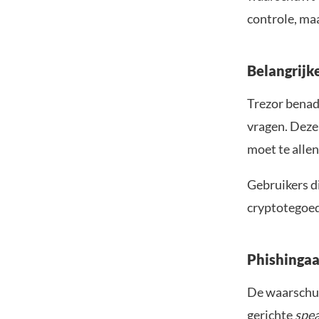
controle, maa
Belangrijk
Trezor benad
vragen. Dez
moet te allen
Gebruikers d
cryptotegoed 
Phishingaa
De waarschuw
gerichte
spea