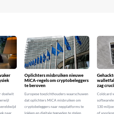
 vaker
Oplichters misbruiken nieuwe
Gehackte
ysiek
MiCA-regels om cryptobeleggers
walletfa
te beroven
zag cruci
r doelwit
Europese toezichthouders waarschuwen
Coldcard 
erwijl
dat oplichters MiCA misbruiken om
softwarele
wereldwijd
cryptobeleggers naar nepplatforms te
130 miljoe
ek naar
lokken en digitale tegoeden te stelen
of voorko