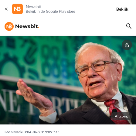
Newsbit
Bekijk
Bekijk in de Google Play store
Altcoin,
Leon Markus
04-06-2019
09:51