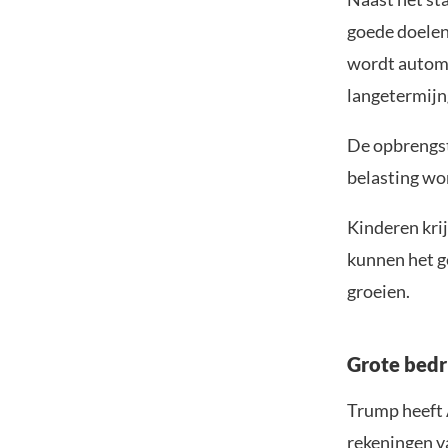
goede doelen 
wordt automa
langetermijn
De opbrengst
belasting wo
Kinderen krij
kunnen het g
groeien.
Grote bedr
Trump heeft 
rekeningen v