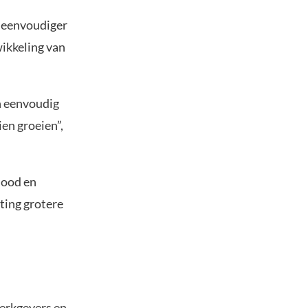
t eenvoudiger
wikkeling van
n eenvoudig
ien groeien”,
hood en
ting grotere
werkgevers en