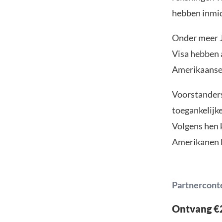
hebben inmid
Onder meer J
Visa hebben 
Amerikaanse
Voorstanders
toegankelijke
Volgens hen 
Amerikanen la
Partnercont
Ontvang €2