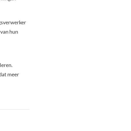
gsverwerker
 van hun
leren.
dat meer