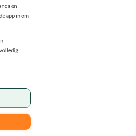
panda en
 de app in om
en
volledig