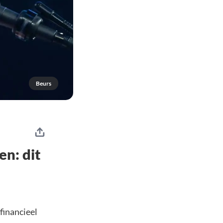
Beurs
en: dit
financieel