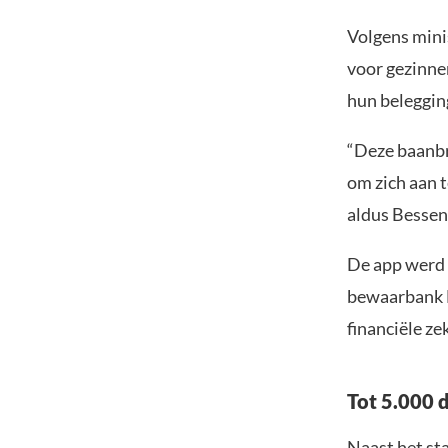
Volgens mini
voor gezinne
hun beleggin
“Deze baanb
om zich aan t
aldus Bessen
De app werd
bewaarbank B
financiële z
Tot 5.000 d
Naast het st