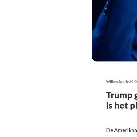
Willem Spork
29-0
Trump g
is het p
De Amerikaan