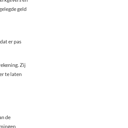
ngelegde geld
dat er pas
ekening. Zij
r te laten
an de
emingen