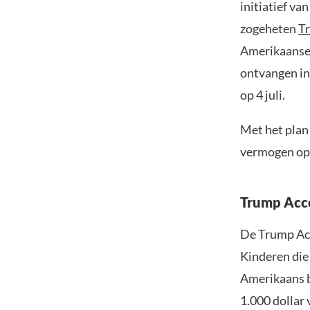
initiatief va
zogeheten
T
Amerikaanse 
ontvangen inm
op 4 juli.
Met het plan 
vermogen op 
Trump Acco
De Trump Acc
Kinderen die
Amerikaans b
1.000 dollar 