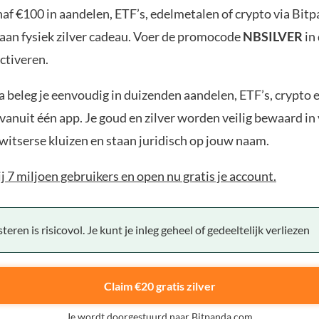
af €100 in aandelen, ETF’s, edelmetalen of crypto via Bit
aan fysiek zilver cadeau. Voer de promocode
NBSILVER
in
ctiveren.
 beleg je eenvoudig in duizenden aandelen, ETF’s, crypto 
anuit één app. Je goud en zilver worden veilig bewaard in 
witserse kluizen en staan juridisch op jouw naam.
bij 7 miljoen gebruikers en open nu gratis je account.
teren is risicovol. Je kunt je inleg geheel of gedeeltelijk verliezen
Claim €20 gratis zilver
Je wordt doorgestuurd naar Bitpanda.com