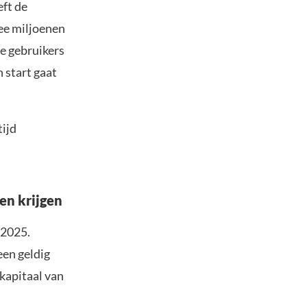
eft de
ee miljoenen
e gebruikers
 start gaat
tijd
en krijgen
 2025.
een geldig
kapitaal van