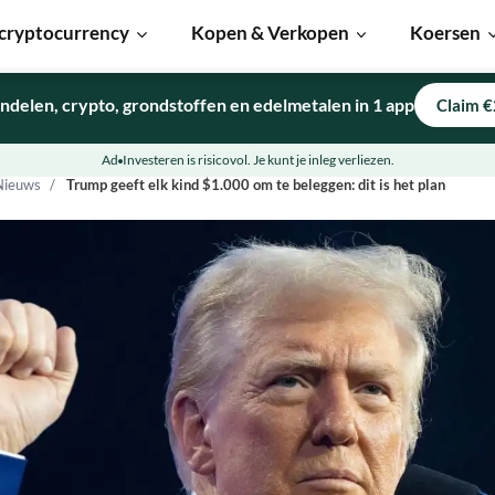
cryptocurrency
Kopen & Verkopen
Koersen
ndelen, crypto, grondstoffen en edelmetalen in 1 app
Claim €
Ad
Investeren is risicovol. Je kunt je inleg verliezen.
Nieuws
Trump geeft elk kind $1.000 om te beleggen: dit is het plan