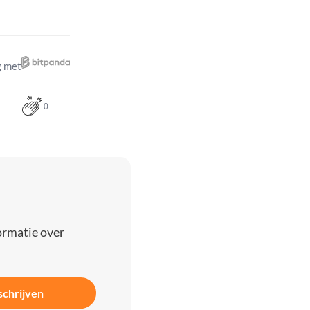
 met
0
ormatie over
schrijven