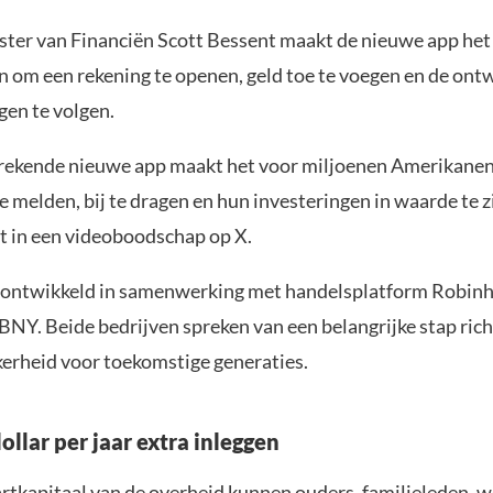
ster van Financiën Scott Bessent maakt de nieuwe app he
n om een rekening te openen, geld toe te voegen en de ont
gen te volgen.
rekende nieuwe app maakt het voor miljoenen Amerikane
e melden, bij te dragen en hun investeringen in waarde te z
t in een videoboodschap op X.
 ontwikkeld in samenwerking met handelsplatform Robin
NY. Beide bedrijven spreken van een belangrijke stap rich
ekerheid voor toekomstige generaties.
ollar per jaar extra inleggen
artkapitaal van de overheid kunnen ouders, familieleden, 