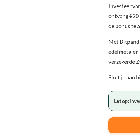
Investeer van
ontvang €20 
de bonus te a
Met Bitpanda
edelmetalen v
verzekerde Z
Sluit je aan 
Let op:
inves