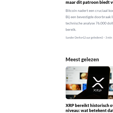
maar dit patroon biedt 
Bitcoin nadert een cruciaal ko
Bij een bevestigde doorbraak l
technische analyse 76.000 dol
bereik.
Sander Derks
12 uur geleden
2 – 3 min
Meest gelezen
XRP bereikt historisch o
niveau: wat betekent da