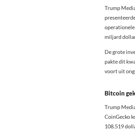
Trump Media 
presenteerde 
operationele 
miljard dolla
De grote inv
pakte dit kwa
voort uit ong
Bitcoin ge
Trump Media 
CoinGecko ko
108.519 dolla