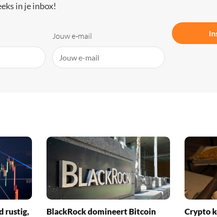
eks in je inbox!
In
Jouw e-mail
d rustig,
BlackRock domineert Bitcoin
Crypto k