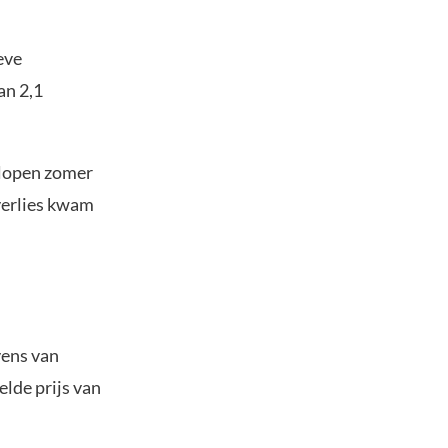
eve
an 2,1
elopen zomer
 verlies kwam
vens van
lde prijs van