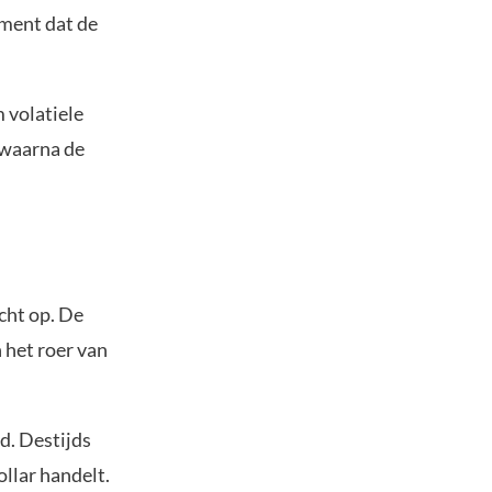
oment dat de
 volatiele
 waarna de
cht op. De
 het roer van
d. Destijds
ollar handelt.