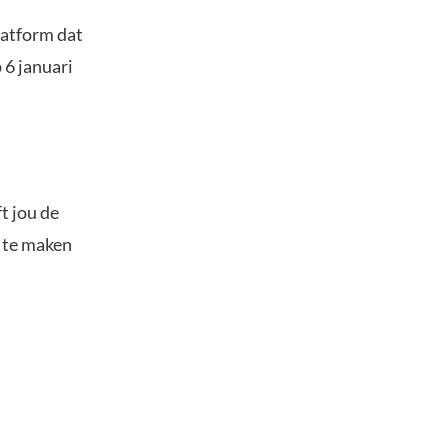
latform dat
 6 januari
t jou de
s te maken