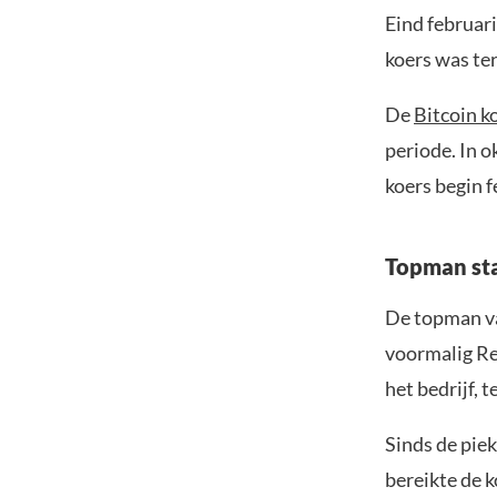
Eind februar
koers was ter
De
Bitcoin k
periode. In o
koers begin f
Topman sta
De topman va
voormalig Re
het bedrijf, 
Sinds de pie
bereikte de k