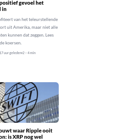
positief gevoel het
 in
fiteert van het teleurstellende
rt uit Amerika, maar niet alle
en kunnen dat zeggen. Lees
de koersen.
17 uur geleden
2 – 4 min
ouwt waar Ripple ooit
n: is XRP nog wel