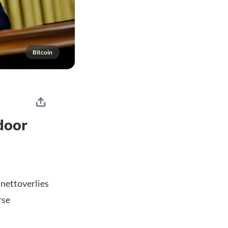
Bitcoin
door
 nettoverlies
rse