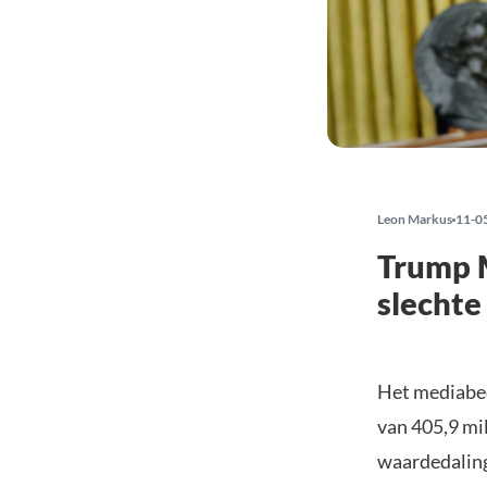
Leon Markus
11-0
Trump M
slechte
Het mediabed
van 405,9 mi
waardedaling