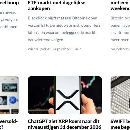
veel hoop
ETF-markt met dagelijkse
met een 
aankopen
weekend
ersniveau.
BlackRock blijft massaal Bitcoin kopen
Bitcoin pro
igt volgens
via zijn ETF. De nieuwste instroomcijfers
banenrappo
lar binnen
laten zien waarom beleggers de markt
cryptomunt
nauwlettend volgen.
meer over 
Willem Spork
13 uur geleden
1 – 3 min
Ivo Melchers
versold-
ChatGPT ziet XRP koers naar dit
SWIFT b
t?
niveau stijgen 31 december 2026
mee bego