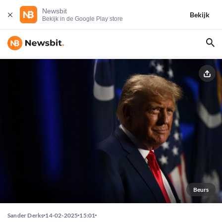
Newsbit
Bekijk
Bekijk in de Google Play store
Beurs
Sander Derks
14-02-2025
15:01