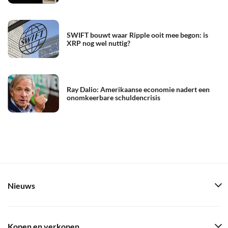
SWIFT bouwt waar Ripple ooit mee begon: is
XRP nog wel nuttig?
Ray Dalio: Amerikaanse economie nadert een
onomkeerbare schuldencrisis
Nieuws
Kopen en verkopen