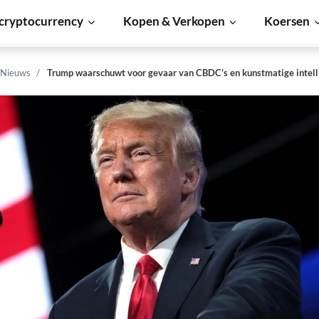
cryptocurrency
Kopen & Verkopen
Koersen
 Nieuws
Trump waarschuwt voor gevaar van CBDC’s en kunstmatige intell