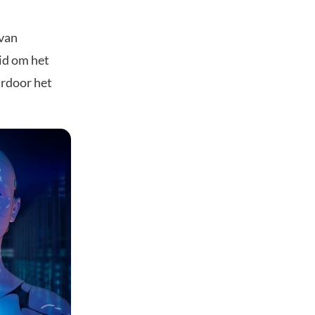
 van
id om het
ardoor het