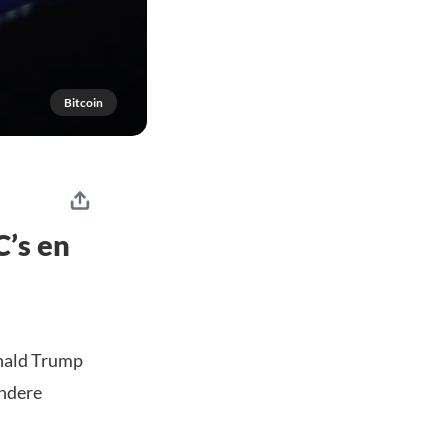
Bitcoin
’s en
onald Trump
andere