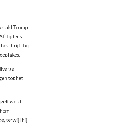
Donald Trump
AI) tijdens
beschrijft hij
deepfakes.
diverse
gen tot het
jzelf werd
n hem
, terwijl hij