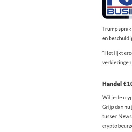
Trump sprak o
en beschuldi
“Het lijkt er
verkiezingen
Handel €10
Wil je de cr
Grijp dan nu 
tussen Newsb
crypto beurze