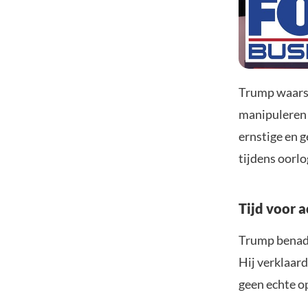
Trump waarsc
manipuleren 
ernstige en g
tijdens oorlo
Tijd voor a
Trump benadr
Hij verklaard
geen echte op