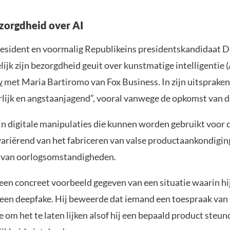
zorgdheid over AI
esident en voormalig Republikeins presidentskandidaat 
lijk zijn bezorgdheid geuit over kunstmatige intelligentie (
w
met Maria Bartiromo van Fox Business. In zijn uitspraken 
arlijk en angstaanjagend”, vooral vanwege de opkomst van 
jn digitale manipulaties die kunnen worden gebruikt voor 
variërend van het fabriceren van valse productaankondigin
 van oorlogsomstandigheden.
een concreet voorbeeld gegeven van een situatie waarin hi
 een deepfake. Hij beweerde dat iemand een toespraak va
om het te laten lijken alsof hij een bepaald product steunde