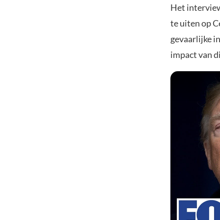
Het intervie
te uiten op C
gevaarlijke i
impact van di