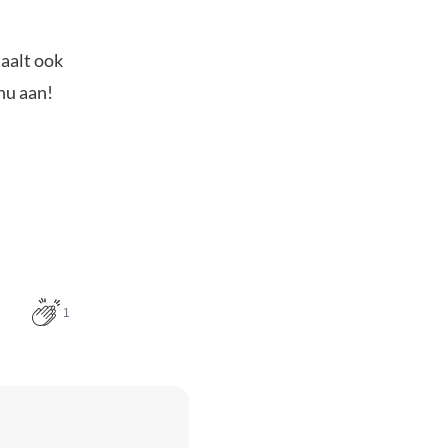
taalt ook
nu aan!
1