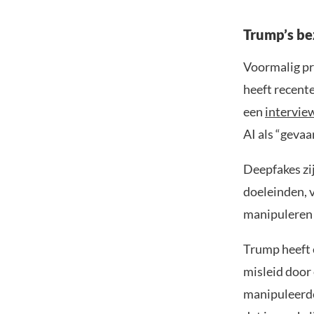
Trump’s be
Voormalig pr
heeft recente
een
intervie
AI als “geva
Deepfakes zi
doeleinden, 
manipuleren
Trump heeft 
misleid door
manipuleerde 