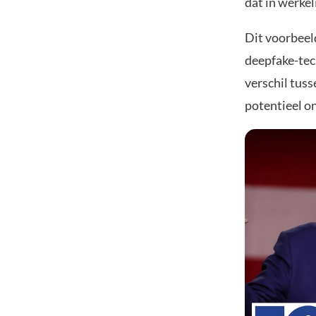
dat in werkel
Dit voorbeel
deepfake-tec
verschil tus
potentieel on