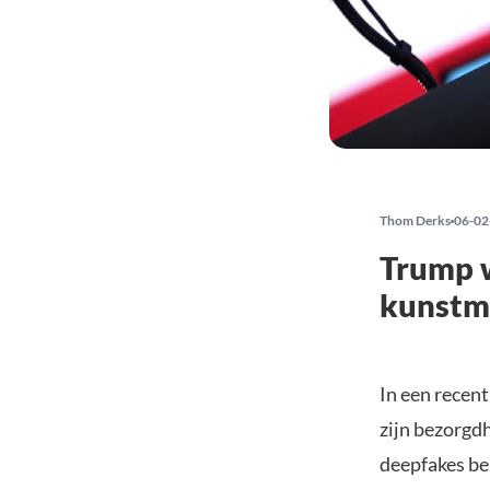
Thom Derks
06-02
Trump 
kunstma
In een recen
zijn bezorgdh
deepfakes be