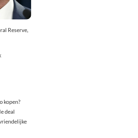
eral Reserve,
k
to kopen?
le deal
vriendelijke
.