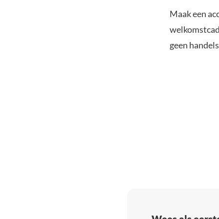
Maak een acc
welkomstcadea
geen handelsk
Wees als eerst