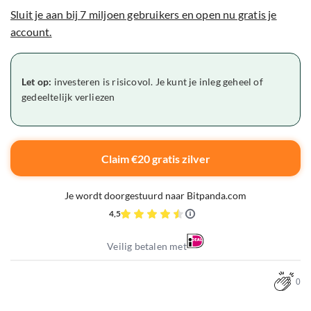
Sluit je aan bij 7 miljoen gebruikers en open nu gratis je
account.
Let op:
investeren is risicovol. Je kunt je inleg geheel of
gedeeltelijk verliezen
Claim €20 gratis zilver
Je wordt doorgestuurd naar Bitpanda.com
4,5
Veilig betalen met
0