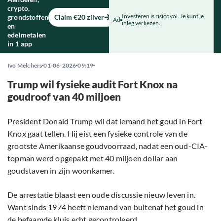
crypto,
Investeren is risicovol. Je kunt je
grondstoffen
Claim €20 zilver
Ad
inleg verliezen.
en
edelmetalen
in 1 app
Ivo Melchers
01-06-2026
09:19
Trump wil fysieke audit Fort Knox na
goudroof van 40 miljoen
President Donald Trump wil dat iemand het goud in Fort
Knox gaat tellen. Hij eist een fysieke controle van de
grootste Amerikaanse goudvoorraad, nadat een oud-CIA-
topman werd opgepakt met 40 miljoen dollar aan
goudstaven in zijn woonkamer.
De arrestatie blaast een oude discussie nieuw leven in.
Want sinds 1974 heeft niemand van buitenaf het goud in
de befaamde kluis echt gecontroleerd.