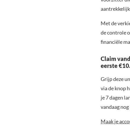
aantrekkelijk
Met de verkie
de controle 
financiële m
Claim vand
eerste €10
Grijp deze u
via de knop h
je 7 dagen la
vandaag nog e
Maak je accou