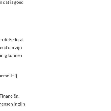
n dat is goed
n de Federal
kend om zijn
innig kunnen
oemd. Hij
Financiën.
mensen in zijn