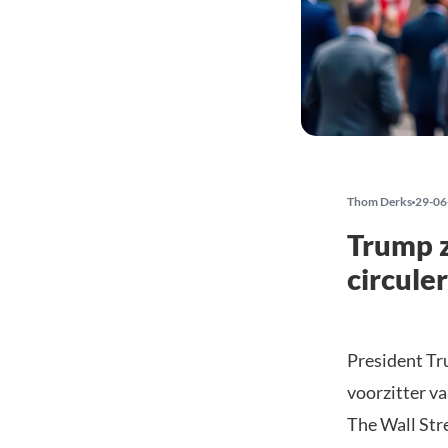
Thom Derks
29-06
Trump z
circule
President Tr
voorzitter v
The Wall Str