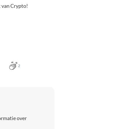
t van Crypto!
2
ormatie over