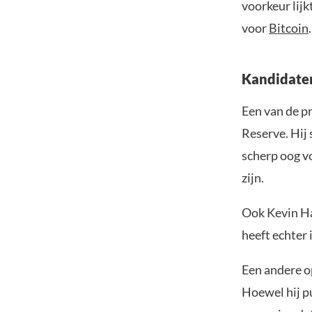
voorkeur lijk
voor
Bitcoin
.
Kandidaten
Een van de p
Reserve. Hij 
scherp oog vo
zijn.
Ook Kevin Ha
heeft echter
Een andere o
Hoewel hij pu