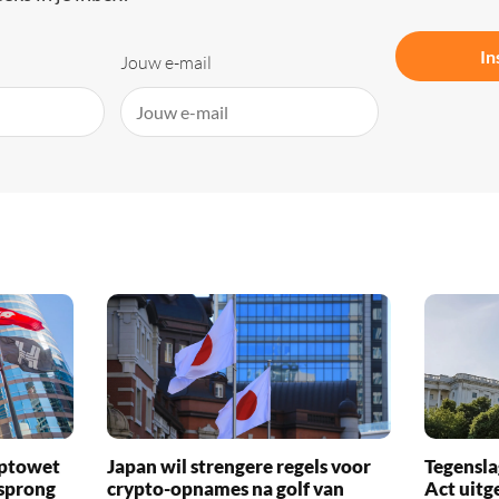
In
Jouw e-mail
yptowet
Japan wil strengere regels voor
Tegensla
rsprong
crypto-opnames na golf van
Act uitg