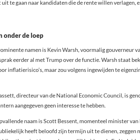
t uit te gaan naar kandidaten die de rente willen verlagen, e
 onder de loep
rominente namen is Kevin Warsh, voormalig gouverneur va
sprak eerder al met Trump over de functie. Warsh staat be
or inflatierisico’s, maar zou volgens ingewijden te eigenz
ssett, directeur van de National Economic Council, is gen
 intern aangegeven geen interesse te hebben.
pvallende naam is Scott Bessent, momenteel minister van 
bliekelijk heeft beloofd zijn termijn uit te dienen, zeggen 