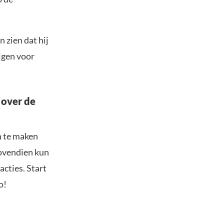
 zien dat hij
lgen voor
 over de
n te maken
Bovendien kun
acties. Start
o!