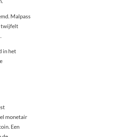
n.
emd. Malpass
twijfelt
.
d in het
de
st
pel monetair
coin. Een
o de