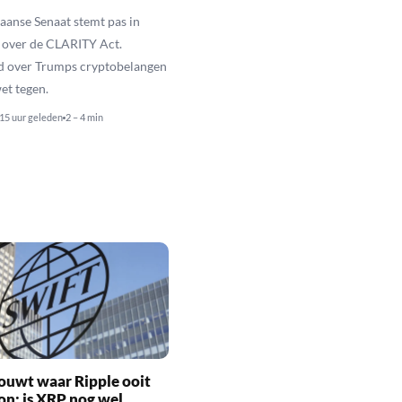
anse Senaat stemt pas in
 over de CLARITY Act.
d over Trumps cryptobelangen
et tegen.
15 uur geleden
2 – 4 min
ouwt waar Ripple ooit
n: is XRP nog wel