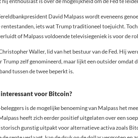
hij enthousiast is over de mogelijkheid om de Fed te leide
ereldbankpresident David Malpass wordt eveneens geno
 rentestanden, iets wat Trump traditioneel toejuicht. Toch 
rluidt of Malpass voldoende televisiegeniek is voor de rol
r Christopher Waller, lid van het bestuur van de Fed. Hij wer
r Trump zelf genomineerd, maar lijkt een outsider omdat 
band tussen de twee beperkt is.
 interessant voor Bitcoin?
-beleggers is de mogelijke benoeming van Malpass het mee
Malpass heeft zich eerder positief uitgelaten over een soe
istorisch gunstig uitpakt voor alternatieve activa zoals Bit
e de rente verlaagt, kan de druk op de dollar vergroten en z