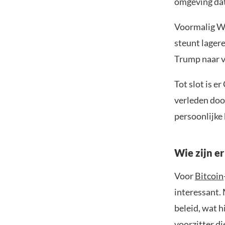
omgeving dat 
Voormalig W
steunt lagere
Trump naar ve
Tot slot is e
verleden doo
persoonlijke 
Wie zijn er
Voor
Bitcoin
interessant. 
beleid, wat h
voorzitter di