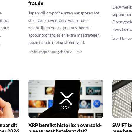
fraude
De Amerika
e
Japan wil cryptobeurzen aansporen tot
september
t tot
strengere beveiliging, waaronder
Onenighei
apore
wachttijden voor opnames, betere
houdt de w
.
accountcontroles en extra maatregelen
Leon Markus
tegen fraude met gestolen geld.
n
Hidde Scheper
5 uur geleden
2 – 4 min
naar dit
XRP bereikt historisch oversold-
SWIFT b
ber 2026
niveau: wat betekent dat?
mee bego