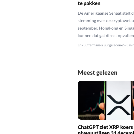
te pakken
De Amerikaanse Senaat stelt d
stemming over de cryptowet ui
september. Hongkong en Sing
kunnen dat gat direct opvullen
Erik Juffermans
2 uur geleden
2 – 3 mi
Meest gelezen
ChatGPT ziet XRP koers 
niveau stijgen 31 decem