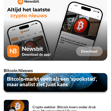
Bitcoin Nieuws
Bitcoin-markt voelt als een ‘spookstad’,
maar analist ziet juist kans
Crypto wekker: Bitcoin koers onder druk
door “theaterpolitiek” Trump