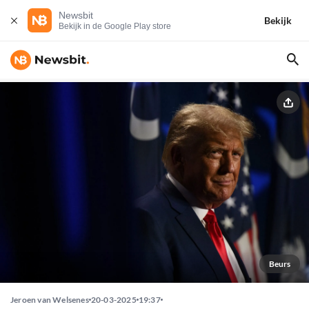
Newsbit
Bekijk
Bekijk in de Google Play store
Beurs
Jeroen van Welsenes
20-03-2025
19:37