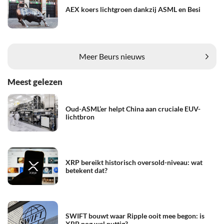
AEX koers lichtgroen dankzij ASML en Besi
Meer Beurs nieuws
Meest gelezen
Oud-ASML’er helpt China aan cruciale EUV-
lichtbron
XRP bereikt historisch oversold-niveau: wat
betekent dat?
SWIFT bouwt waar Ripple ooit mee begon: is
XRP nog wel nuttig?