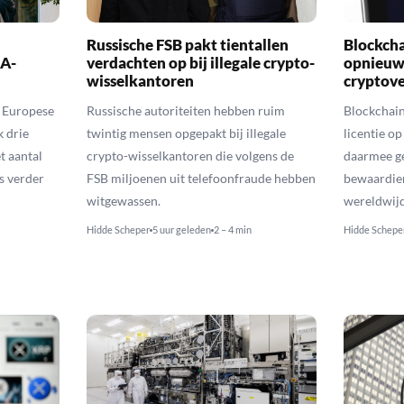
Russische FSB pakt tientallen
Blockch
CA-
verdachten op bij illegale crypto-
opnieuw 
wisselkantoren
cryptov
t Europese
Russische autoriteiten hebben ruim
Blockchai
 drie
twintig mensen opgepakt bij illegale
licentie o
t aantal
crypto-wisselkantoren die volgens de
daarmee ge
s verder
FSB miljoenen uit telefoonfraude hebben
bewaardien
witgewassen.
wereldwijd
Hidde Scheper
5 uur geleden
2 – 4 min
Hidde Schepe