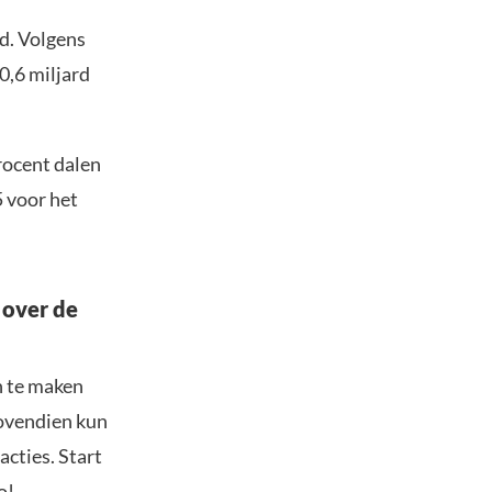
d. Volgens
0,6 miljard
procent dalen
5 voor het
 over de
n te maken
Bovendien kun
acties. Start
o!