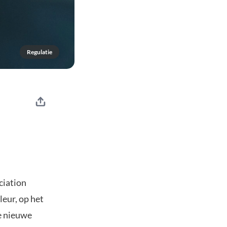
Regulatie
ciation
eur, op het
de nieuwe