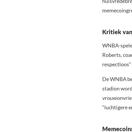
huisvredebre
memecoingr
Kritiek va
WNBA-spelers
Roberts, coa
respectloos”
De WNBA bena
stadion worde
vrouwonvrien
“luchtigere e
Memecoinm