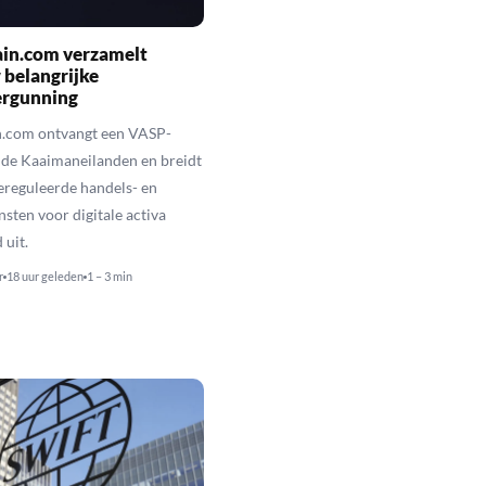
ain.com verzamelt
belangrijke
ergunning
n.com ontvangt een VASP-
p de Kaaimaneilanden en breidt
reguleerde handels- en
sten voor digitale activa
 uit.
r
18 uur geleden
1 – 3 min