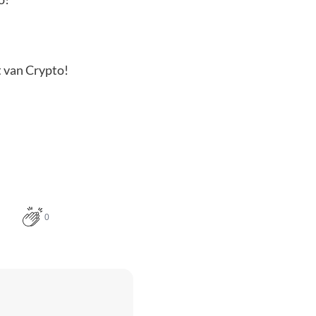
t van Crypto!
0