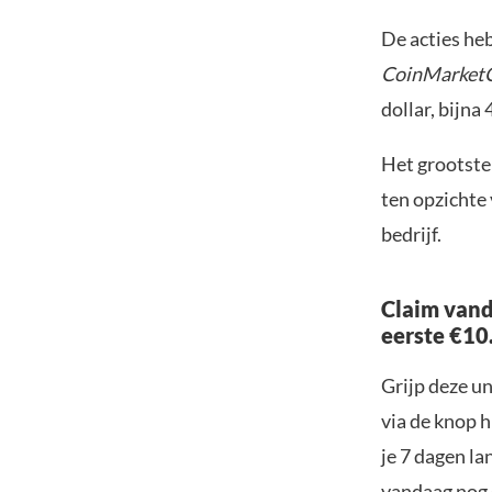
De acties he
CoinMarket
dollar, bijna
Het grootste
ten opzichte
bedrijf.
Claim vand
eerste €10
Grijp deze u
via de knop h
je 7 dagen la
vandaag nog e