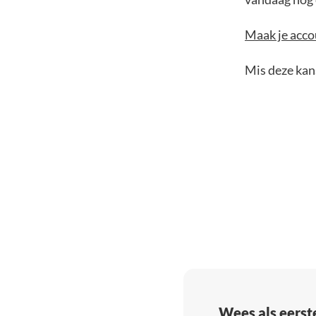
Maak je accou
Mis deze kans
Wees als eerst