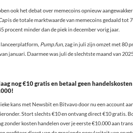
bben ook het debat over memecoins opnieuw aangewakker
Cap
is de totale marktwaarde van memecoins gedaald tot 7
 45 procent minder dan de piek in december vorig jaar.
 lanceerplatform,
Pump.fun
, zag in juli zijn omzet met 80 
 van januari. Daarmee was juli de slechtste maand van 202
aag nog €10 gratis en betaal geen handelskosten
.000!
nieke kans met Newsbit en Bitvavo door nu een account aa
ieronder. Stort slechts €10 en ontvang direct €10 gratis. 
ng zonder kosten handelen over je eerste €10.000 aan trans
n profiteer direct van de groeiende populariteit van crypt