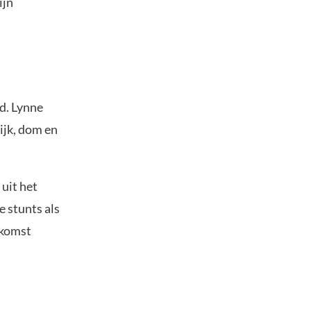
ijn
d. Lynne
ijk, dom en
uit het
e stunts als
ekomst