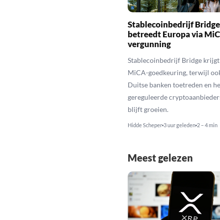
Stablecoinbedrijf Bridge
betreedt Europa via Mi
vergunning
Stablecoinbedrijf Bridge krijg
MiCA-goedkeuring, terwijl ook
Duitse banken toetreden en he
gereguleerde cryptoaanbieder
blijft groeien.
Hidde Scheper
3 uur geleden
2 – 4 min
Meest gelezen