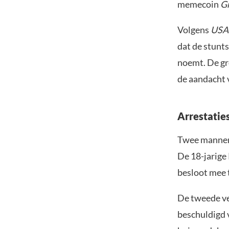
memecoin
G
Volgens
USA
dat de stunt
noemt. De gr
de aandacht 
Arrestatie
Twee mannen 
De 18-jarige 
besloot mee t
De tweede ve
beschuldigd 