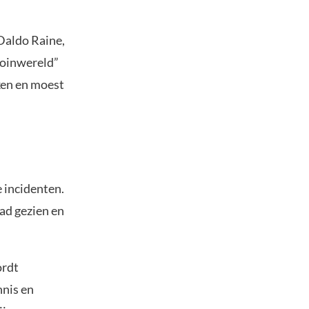
Daldo Raine,
coinwereld”
ken en moest
 incidenten.
had gezien en
ordt
nnis en