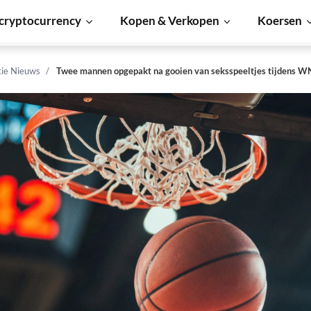
cryptocurrency
Kopen & Verkopen
Koersen
tie Nieuws
Twee mannen opgepakt na gooien van seksspeeltjes tijdens 