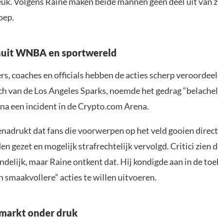
uk. Volgens Raine maken beide mannen geen deel uit van z
oep.
nuit WNBA en sportwereld
, coaches en officials hebben de acties scherp veroordeel
ch van de Los Angeles Sparks, noemde het gedrag “belachel
 na een incident in de Crypto.com Arena.
drukt dat fans die voorwerpen op het veld gooien direct 
n gezet en mogelijk strafrechtelijk vervolgd. Critici zien d
delijk, maar Raine ontkent dat. Hij kondigde aan in de to
n smaakvollere” acties te willen uitvoeren.
arkt onder druk