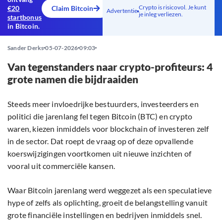
Crypto is risicovol. Je kunt
€20
Claim Bitcoin
Advertentie
je inleg verliezen.
startbonus
in Bitcoin.
Sander Derks
05-07-2026
09:03
Van tegenstanders naar crypto-profiteurs: 4
grote namen die bijdraaiden
Steeds meer invloedrijke bestuurders, investeerders en
politici die jarenlang fel tegen Bitcoin (BTC) en crypto
waren, kiezen inmiddels voor blockchain of investeren zelf
in de sector. Dat roept de vraag op of deze opvallende
koerswijzigingen voortkomen uit nieuwe inzichten of
vooral uit commerciële kansen.
Waar Bitcoin jarenlang werd weggezet als een speculatieve
hype of zelfs als oplichting, groeit de belangstelling vanuit
grote financiële instellingen en bedrijven inmiddels snel.