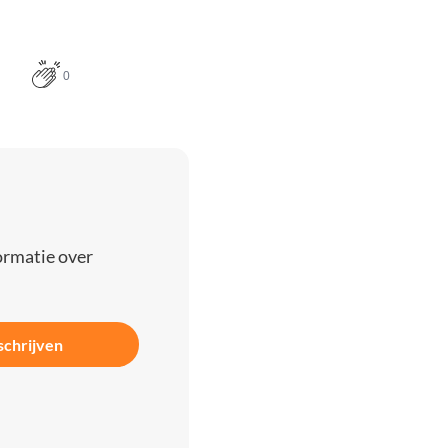
0
ormatie over
schrijven