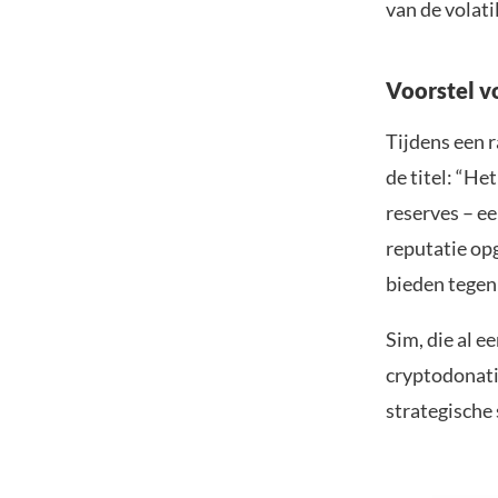
van de volati
Voorstel vo
Tijdens een 
de titel: “He
reserves – ee
reputatie op
bieden tegen 
Sim, die al e
cryptodonati
strategische 