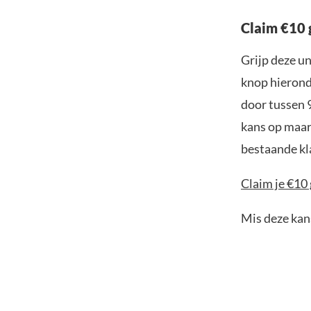
Claim €10 
Grijp deze u
knop hieronde
door tussen 
kans op maar 
bestaande kl
Claim je €10 
Mis deze kans