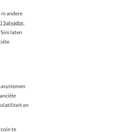
 in andere
El Salvador
,
 Sim laten
ciële
utasystemen
nanciële
latiliteit en
tcoin te