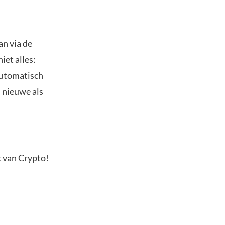
an via de
iet alles:
automatisch
l nieuwe als
t van Crypto!