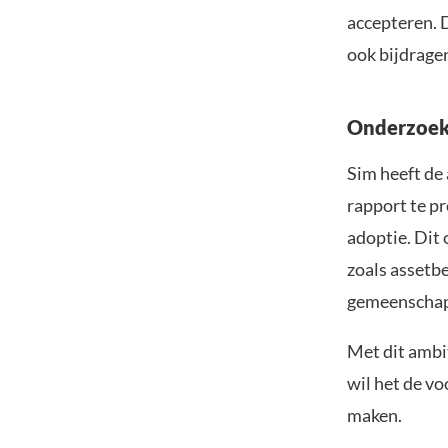
accepteren. 
ook bijdrage
Onderzoek 
Sim heeft de 
rapport te pr
adoptie. Dit
zoals assetbe
gemeenschap 
Met dit ambit
wil het de v
maken.