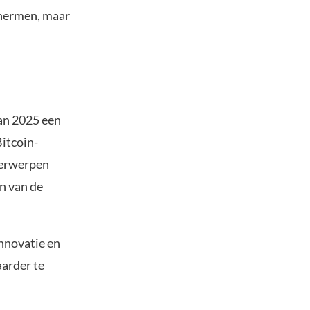
chermen, maar
van 2025 een
Bitcoin-
derwerpen
en van de
innovatie en
aarder te