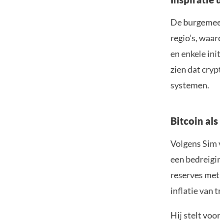
De burgemees
regio’s, waa
en enkele ini
zien dat cry
systemen.
Bitcoin als
Volgens Sim 
een bedreigin
reserves met
inflatie van 
Hij stelt voo