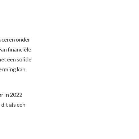
uceren
onder
van financiële
met een solide
herming kan
r in 2022
dit als een