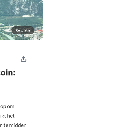
Regulatie
oin:
 op om
ukt het
en te midden