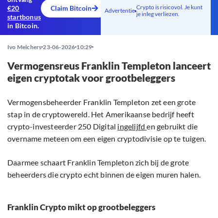
Crypto is risicovol. Je kunt
€20
Claim Bitcoin
Advertentie
je inleg verliezen.
startbonus
in Bitcoin.
Ivo Melchers
23-06-2026
10:29
Vermogensreus Franklin Templeton lanceert
eigen cryptotak voor grootbeleggers
Vermogensbeheerder Franklin Templeton zet een grote
stap in de cryptowereld. Het Amerikaanse bedrijf heeft
crypto-investeerder 250 Digital
ingelijfd
en gebruikt die
overname meteen om een eigen cryptodivisie op te tuigen.
Daarmee schaart Franklin Templeton zich bij de grote
beheerders die crypto echt binnen de eigen muren halen.
Franklin Crypto mikt op grootbeleggers