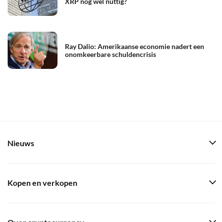
XRP nog wel nuttig?
Ray Dalio: Amerikaanse economie nadert een
onomkeerbare schuldencrisis
Nieuws
Kopen en verkopen