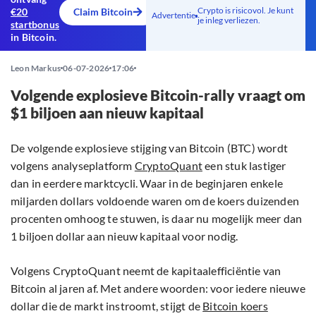
Crypto is risicovol. Je kunt
€20
Claim Bitcoin
Advertentie
je inleg verliezen.
startbonus
in Bitcoin.
Leon Markus
06-07-2026
17:06
Volgende explosieve Bitcoin-rally vraagt om
$1 biljoen aan nieuw kapitaal
De volgende explosieve stijging van Bitcoin (BTC) wordt
volgens analyseplatform
CryptoQuant
een stuk lastiger
dan in eerdere marktcycli. Waar in de beginjaren enkele
miljarden dollars voldoende waren om de koers duizenden
procenten omhoog te stuwen, is daar nu mogelijk meer dan
1 biljoen dollar aan nieuw kapitaal voor nodig.
Volgens CryptoQuant neemt de kapitaalefficiëntie van
Bitcoin al jaren af. Met andere woorden: voor iedere nieuwe
dollar die de markt instroomt, stijgt de
Bitcoin koers