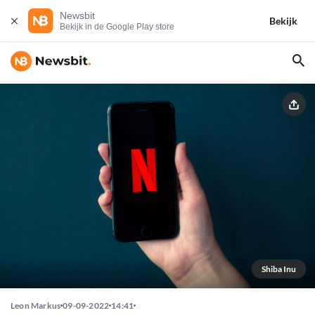
Newsbit
Bekijk
Bekijk in de Google Play store
Shiba Inu
Leon Markus
09-09-2022
14:41