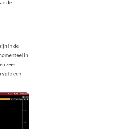
van de
ijn in de
 momenteel in
een zeer
crypto een