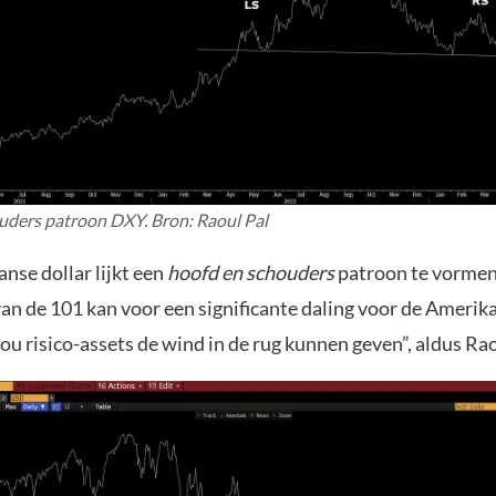
uders patroon DXY. Bron: Raoul Pal
nse dollar lijkt een
hoofd en schouders
patroon te vormen
an de 101 kan voor een significante daling voor de Amerik
ou risico-assets de wind in de rug kunnen geven”, aldus Rao