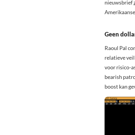
nieuwsbrief
Amerikaanse 
Geen dolla
Raoul Pal con
relatieve vei
voor risico-a
bearish patr
boost kan ge