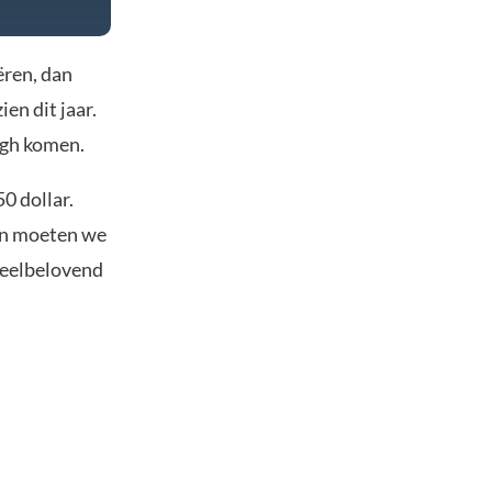
ëren, dan
ien dit jaar.
igh komen.
0 dollar.
 en moeten we
veelbelovend