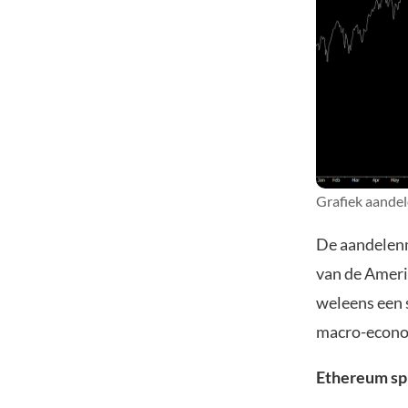
Grafiek aandel
De aandelenma
van de Ameri
weleens een 
macro-econom
Ethereum spi