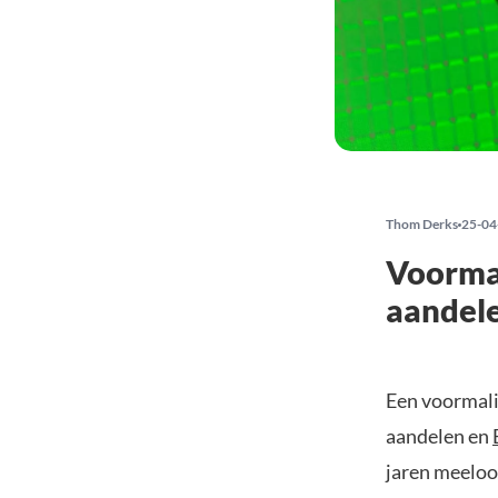
Thom Derks
25-04
Voormal
aandel
Een voormali
aandelen en
jaren meeloop