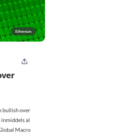
Ethereum
over
 bullish over
e inmiddels al
e Global Macro