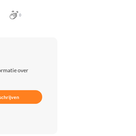
0
ormatie over
schrijven