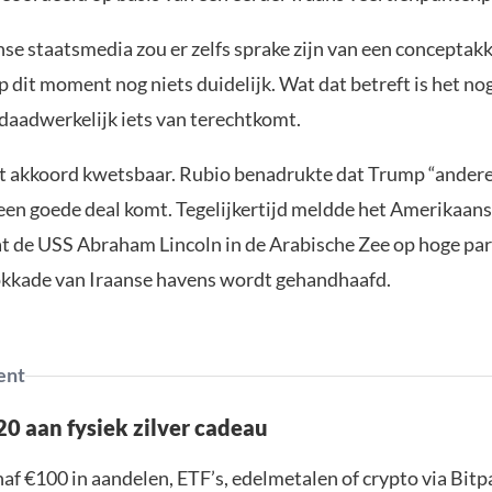
nse staatsmedia zou er zelfs sprake zijn van een conceptak
p dit moment nog niets duidelijk. Wat dat betreft is het no
 daadwerkelijk iets van terechtkomt.
het akkoord kwetsbaar. Rubio benadrukte dat Trump “andere
geen goede deal komt. Tegelijkertijd meldde het Amerikaan
de USS Abraham Lincoln in de Arabische Zee op hoge para
lokkade van Iraanse havens wordt gehandhaafd.
ent
0 aan fysiek zilver cadeau
af €100 in aandelen, ETF’s, edelmetalen of crypto via Bit