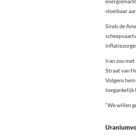
energiemarkt
vloeibaar aa
Sinds de Amer
scheepvaartve
inflatiezorge
Iran zou met
Straat van H
Volgens hem 
toegankelijk 
“We willen ge
Uraniumvoo