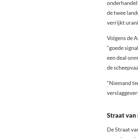
onderhandeli
de twee land
verrijkt uran
Volgens de A
“goede signal
een deal onm
de scheepvaa
“Niemand ter
verslaggever
Straat van 
De Straat va