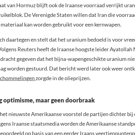
aat van Hormuz blijft ook de Iraanse voorraad verrijkt ura
ruikelblok. De Verenigde Staten willen dat Iran die voorraa
t materiaal kan worden gebruikt voor een kernwapen.
ich daartegen en stelt dat het uranium bedoeld is voor vr
Volgens Reuters heeft de Iraanse hoogste leider Ayatollah
racht gegeven dat het bijna-wapengeschikte uranium niet
ag worden gestuurd. Dat bericht werd later ook weer ontk
 schommelingen
zorgde in de olieprijzen.
g optimisme, maar geen doorbraak
het nieuwste Amerikaanse voorstel de partijen dichter bij 
lgens Iraanse staatsmedia worden de Amerikaanse stand
oordeeld op basis van een eerder Iraans veertienpuntenp