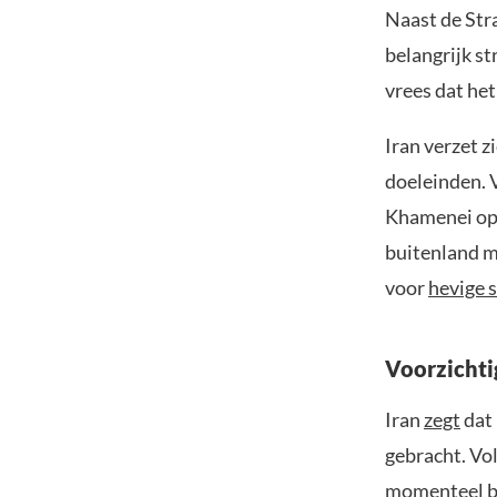
Naast de Str
belangrijk st
vrees dat he
Iran verzet z
doeleinden. 
Khamenei opd
buitenland m
voor
hevige
Voorzichti
Iran
zegt
dat 
gebracht. Vo
momenteel be