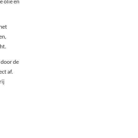
 olie en
 het
en,
ht.
 door de
ct af.
ij