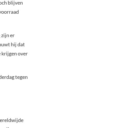
ch blijven
 voorraad
o
zijn er
huwt hij dat
 krijgen over
nderdag tegen
wereldwijde