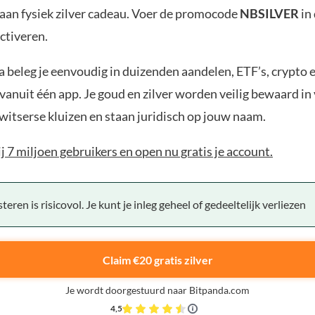
aan fysiek zilver cadeau. Voer de promocode
NBSILVER
in
ctiveren.
 beleg je eenvoudig in duizenden aandelen, ETF’s, crypto 
anuit één app. Je goud en zilver worden veilig bewaard in 
witserse kluizen en staan juridisch op jouw naam.
bij 7 miljoen gebruikers en open nu gratis je account.
teren is risicovol. Je kunt je inleg geheel of gedeeltelijk verliezen
Claim €20 gratis zilver
Je wordt doorgestuurd naar Bitpanda.com
4,5