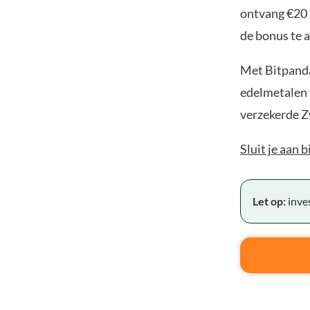
ontvang €20 
de bonus te a
Met Bitpanda
edelmetalen v
verzekerde Z
Sluit je aan 
Let op:
inves