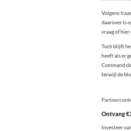
Volgens Iraa
daarover is o
vraag of hier
Toch blijft 
heeft als er 
Command dat 
terwijl de b
Partnercont
Ontvang €2
Investeer van