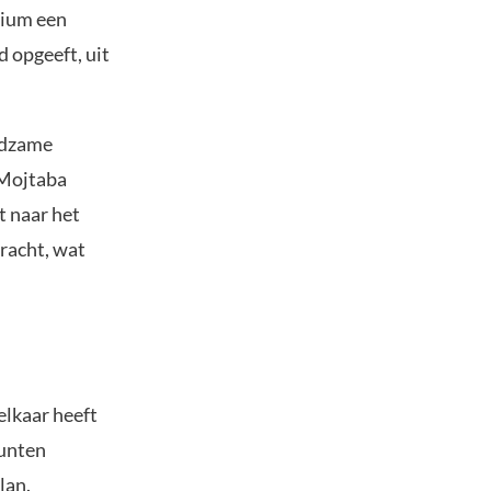
nium een
d opgeeft, uit
eedzame
 Mojtaba
 naar het
racht, wat
elkaar heeft
punten
lan.