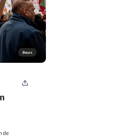
Beurs
um
n de