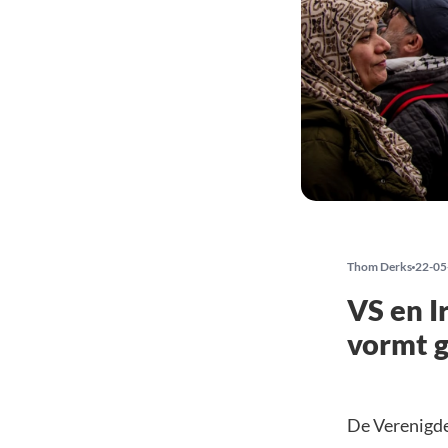
Thom Derks
22-05
VS en I
vormt g
De Verenigde