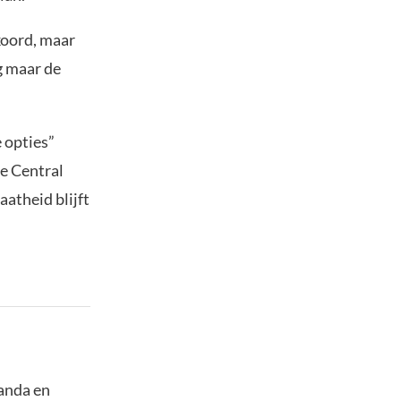
koord, maar
g maar de
 opties”
se Central
atheid blijft
panda en