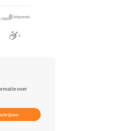
 met
0
ormatie over
schrijven