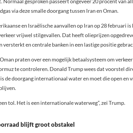
. Normaal gesproken passeert ongeveer 20 procent van alle
rdgas via deze smalle doorgang tussen Iran en Oman.
ikaanse en Israëlische aanvallen op Iran op 28 februari is
rkeer vrijwel stilgevallen. Dat heeft olieprijzen opgedrev
n versterkt en centrale banken in een lastige positie gebrac
 Oman praten over een mogelijk betaalsysteem om verkeer
ormuz te controleren. Donald Trump wees dat voorstel dire
is de doorgang internationaal water en moet die open en vr
blijven.
en tol. Het is een internationale waterweg”, zei Trump.
rraad blijft groot obstakel