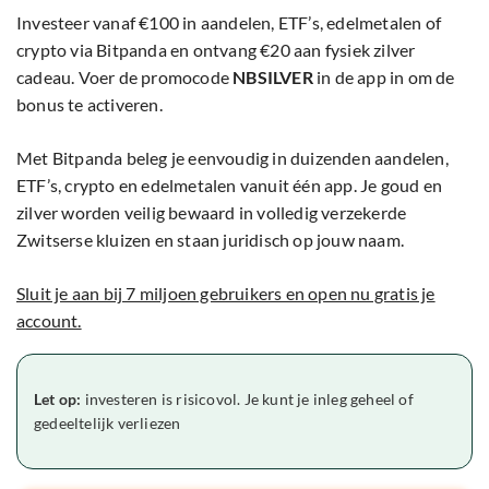
Investeer vanaf €100 in aandelen, ETF’s, edelmetalen of
crypto via Bitpanda en ontvang €20 aan fysiek zilver
cadeau. Voer de promocode
NBSILVER
in de app in om de
bonus te activeren.
Met Bitpanda beleg je eenvoudig in duizenden aandelen,
ETF’s, crypto en edelmetalen vanuit één app. Je goud en
zilver worden veilig bewaard in volledig verzekerde
Zwitserse kluizen en staan juridisch op jouw naam.
Sluit je aan bij 7 miljoen gebruikers en open nu gratis je
account.
Let op:
investeren is risicovol. Je kunt je inleg geheel of
gedeeltelijk verliezen