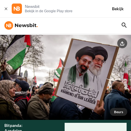
Newsbit
Bekijk
Bekijk in de Google Play store
Beurs
Bitpanda:
Aandelen,