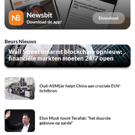
Beurs Nieuws
Wall Street omarmt blockchain opnieuw:
financiële markten moeten 24/7 open
Oud-ASML’er helpt China aan cruciale EUV-
lichtbron
Elon Musk toont Terafab: “het duurste
gebouw op aarde”