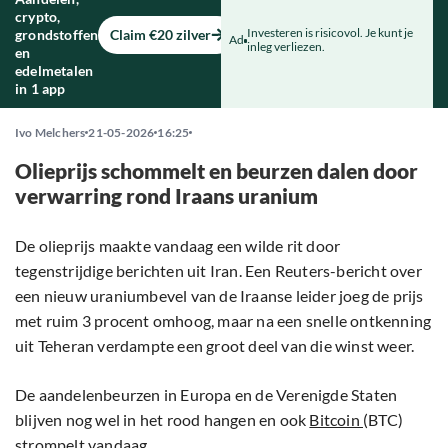
crypto,
Investeren is risicovol. Je kunt je
grondstoffen
Claim €20 zilver
Ad
inleg verliezen.
en
edelmetalen
in 1 app
Ivo Melchers
21-05-2026
16:25
Olieprijs schommelt en beurzen dalen door
verwarring rond Iraans uranium
De olieprijs maakte vandaag een wilde rit door
tegenstrijdige berichten uit Iran. Een Reuters-bericht over
een nieuw uraniumbevel van de Iraanse leider joeg de prijs
met ruim 3 procent omhoog, maar na een snelle ontkenning
uit Teheran verdampte een groot deel van die winst weer.
De aandelenbeurzen in Europa en de Verenigde Staten
blijven nog wel in het rood hangen en ook
Bitcoin
(BTC)
strompelt vandaag.