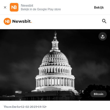
Newsbit
Bekijk
Bekijk in de Google Play store
Bitcoin
Thom Derks
12-02-2025
19:52