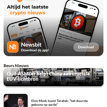
Beurs Nieuws
Oud-ASML’er helpt China aan cruciale
EUV-lichtbron
Elon Musk toont Terafab: “het duurste
gebouw op aarde”