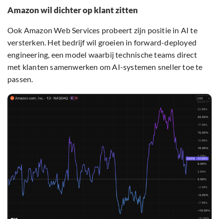
Amazon wil dichter op klant zitten
Ook Amazon Web Services probeert zijn positie in AI te
versterken. Het bedrijf wil groeien in forward-deployed
engineering, een model waarbij technische teams direct
met klanten samenwerken om AI-systemen sneller toe te
passen.