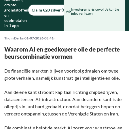
crypto,
Investeren is risicovol. Je kunt je
grondstoffen
Claim €20 zilver
Ad
inleg verliezen.
en
edelmetalen
in 1 app
Thom Derks
01-07-2026
08:41
Waarom AI en goedkopere olie de perfecte
beurscombinatie vormen
De financiële markten blijven voorlopig draaien om twee
grote verhalen, namelijk kunstmatige intelligentie en olie.
Aan de ene kant stroomt kapitaal richting chipbedrijven,
datacenters en AI-infrastructuur. Aan de andere kant is de
olieprijs in juni hard gedaald, doordat beleggers hopen op
verdere ontspanning tussen de Verenigde Staten en Iran.
Die combinatie helpt de markt. AI zorgt voor winstgroei en