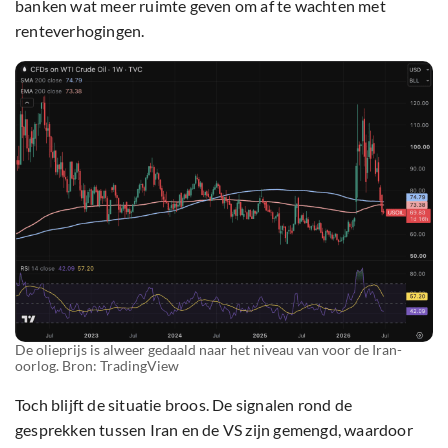
banken wat meer ruimte geven om af te wachten met
renteverhogingen.
De olieprijs is alweer gedaald naar het niveau van voor de Iran-
oorlog. Bron: TradingView
Toch blijft de situatie broos. De signalen rond de
gesprekken tussen Iran en de VS zijn gemengd, waardoor