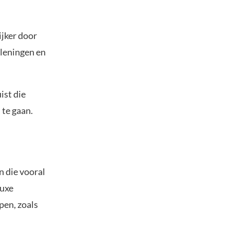
ijker door
oleningen en
ist die
 te gaan.
n die vooral
luxe
pen, zoals