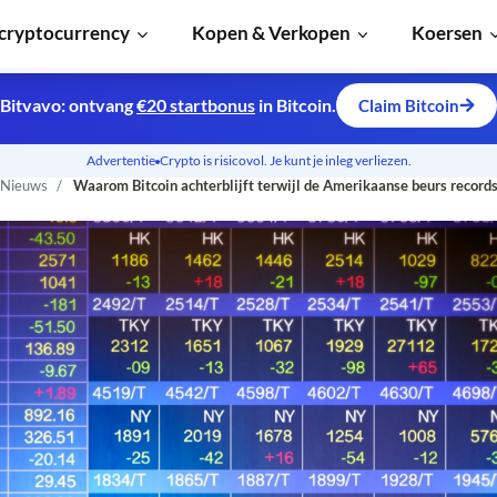
cryptocurrency
Kopen & Verkopen
Koersen
Bitvavo: ontvang
€20 startbonus
in Bitcoin.
Claim Bitcoin
Advertentie
Crypto is risicovol. Je kunt je inleg verliezen.
 Nieuws
Waarom Bitcoin achterblijft terwijl de Amerikaanse beurs record