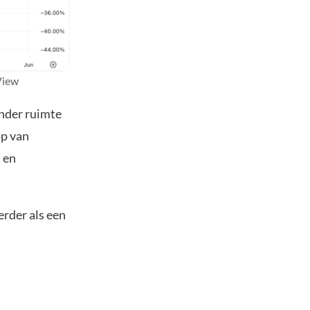
View
inder ruimte
op van
 en
erder als een