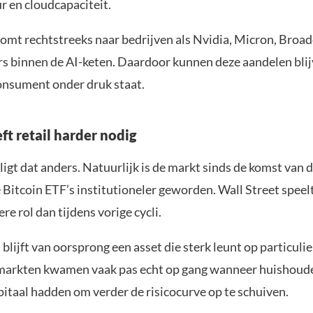
r en cloudcapaciteit.
oomt rechtstreeks naar bedrijven als Nvidia, Micron, Broa
rs binnen de AI-keten. Daardoor kunnen deze aandelen blijv
consument onder druk staat.
ft retail harder nodig
ligt dat anders. Natuurlijk is de markt sinds de komst van 
Bitcoin ETF’s institutioneler geworden. Wall Street speel
ere rol dan tijdens vorige cycli.
blijft van oorsprong een asset die sterk leunt op particulie
markten kwamen vaak pas echt op gang wanneer huishoud
pitaal hadden om verder de risicocurve op te schuiven.