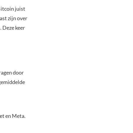
tcoin juist
ast zijn over
o. Deze keer
dragen door
e gemiddelde
et en Meta.