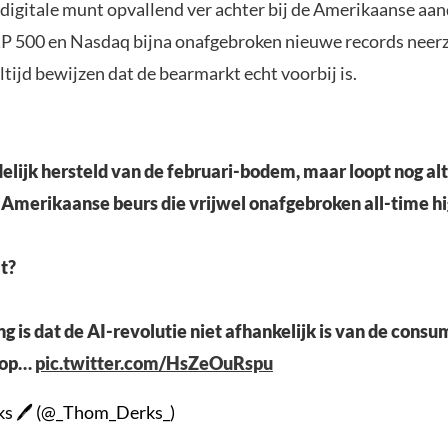
e digitale munt opvallend ver achter bij de Amerikaanse aa
&P 500 en Nasdaq bijna onafgebroken nieuwe records neer
ltijd bewijzen dat de bearmarkt echt voorbij is.
edelijk hersteld van de februari-bodem, maar loopt nog al
 Amerikaanse beurs die vrijwel onafgebroken all-time h
t?
ng is dat de AI-revolutie niet afhankelijk is van de cons
t op…
pic.twitter.com/HsZeOuRspu
s 🖊 (@_Thom_Derks_)