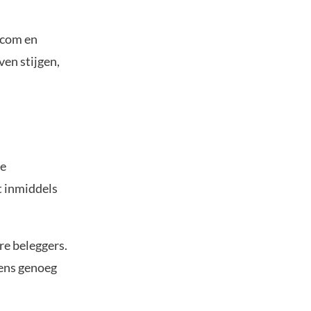
dcom en
en stijgen,
de
t inmiddels
re beleggers.
ens genoeg