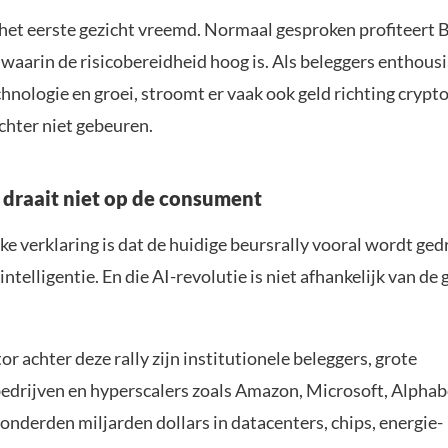
het eerste gezicht vreemd. Normaal gesproken profiteert Bi
waarin de risicobereidheid hoog is. Als beleggers enthousi
hnologie en groei, stroomt er vaak ook geld richting crypt
chter niet gebeuren.
y draait niet op de consument
ke verklaring is dat de huidige beursrally vooral wordt ge
ntelligentie. En die AI-revolutie is niet afhankelijk van d
r achter deze rally zijn institutionele beleggers, grote
edrijven en hyperscalers zoals Amazon, Microsoft, Alphab
onderden miljarden dollars in datacenters, chips, energie-