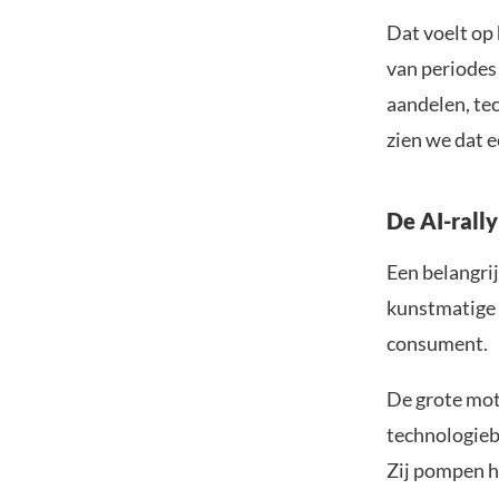
Dat voelt op 
van periodes 
aandelen, tec
zien we dat e
De AI-rall
Een belangrij
kunstmatige i
consument.
De grote moto
technologieb
Zij pompen h