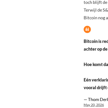
toch blijft d
Terwijl de S
Bitcoin nog a
Bitcoin is r
achter op de
Hoe komt da
Eén verklari
vooral drijf
— Thom Derk
May 20, 2026