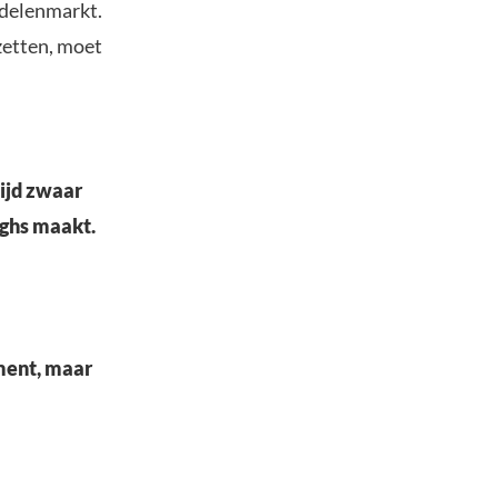
ndelenmarkt.
zetten, moet
tijd zwaar
ighs maakt.
ument, maar