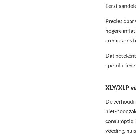
Eerst aandele
Precies daar
hogere infla
creditcards b
Dat betekent 
speculatieve
XLY/XLP ve
De verhouding
niet-noodzake
consumptie. 
voeding, hui