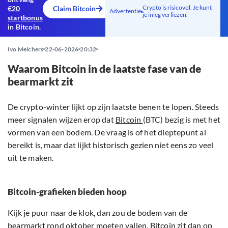
Crypto is risicovol. Je kunt
€20
Claim Bitcoin
Advertentie
je inleg verliezen.
startbonus
in Bitcoin.
Ivo Melchers
22-06-2026
20:32
Waarom Bitcoin in de laatste fase van de
bearmarkt zit
De crypto-winter lijkt op zijn laatste benen te lopen. Steeds
meer signalen wijzen erop dat
Bitcoin
(BTC) bezig is met het
vormen van een bodem. De vraag is of het dieptepunt al
bereikt is, maar dat lijkt historisch gezien niet eens zo veel
uit te maken.
Bitcoin-grafieken bieden hoop
Kijk je puur naar de klok, dan zou de bodem van de
bearmarkt rond oktober moeten vallen. Bitcoin zit dan op