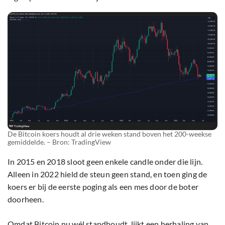
De Bitcoin koers houdt al drie weken stand boven het 200-weekse
gemiddelde. – Bron: TradingView
In 2015 en 2018 sloot geen enkele candle onder die lijn.
Alleen in 2022 hield de steun geen stand, en toen ging de
koers er bij de eerste poging als een mes door de boter
doorheen.
Omdat Bitcoin nu wél standhoudt, lijkt een herhaling van