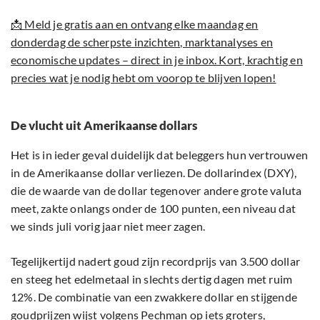
📩 Meld je gratis aan en ontvang elke maandag en
donderdag de scherpste inzichten, marktanalyses en
economische updates – direct in je inbox. Kort, krachtig en
precies wat je nodig hebt om voorop te blijven lopen!
De vlucht uit Amerikaanse dollars
Het is in ieder geval duidelijk dat beleggers hun vertrouwen
in de Amerikaanse dollar verliezen. De dollarindex (DXY),
die de waarde van de dollar tegenover andere grote valuta
meet, zakte onlangs onder de 100 punten, een niveau dat
we sinds juli vorig jaar niet meer zagen.
Tegelijkertijd nadert goud zijn recordprijs van 3.500 dollar
en steeg het edelmetaal in slechts dertig dagen met ruim
12%. De combinatie van een zwakkere dollar en stijgende
goudprijzen wijst volgens Pechman op iets groters,