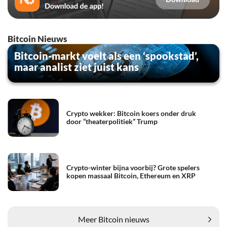
Bitcoin Nieuws
Bitcoin-markt voelt als een ‘spookstad’,
maar analist ziet juist kans
Crypto wekker: Bitcoin koers onder druk
door “theaterpolitiek” Trump
Crypto-winter bijna voorbij? Grote spelers
kopen massaal Bitcoin, Ethereum en XRP
Meer Bitcoin nieuws