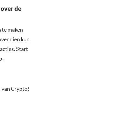
 over de
n te maken
Bovendien kun
acties. Start
o!
t van Crypto!