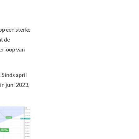
op een sterke
at de
verloop van
 Sinds april
 in juni 2023,