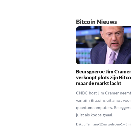
Bitcoin Nieuws
Beursgoeroe Jim Crame
verkoopt plots zijn Bitco
maar de markt lacht
CNBC-host Jim Cramer neemt 
van zijn Bitcoins uit angst voo
quantumcomputers. Beleggers 
juist als koopsignaal.
Erik Juffermans
12 uur geleden
1 – 3 m