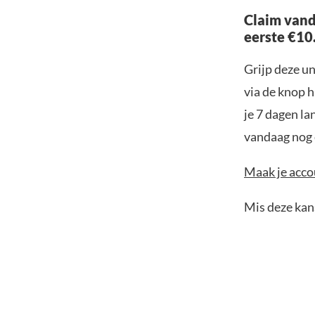
Claim vand
eerste €10
Grijp deze u
via de knop h
je 7 dagen la
vandaag nog e
Maak je accou
Mis deze kans