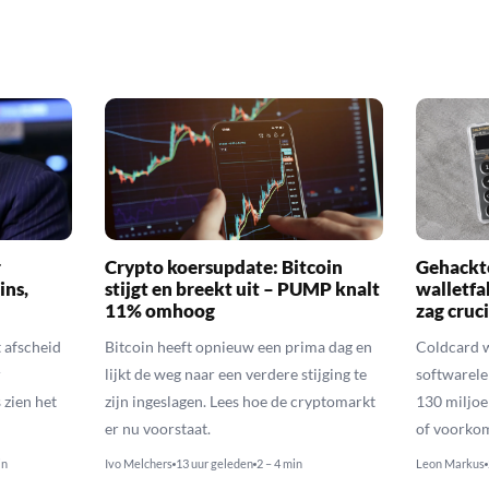
r
Crypto koersupdate: Bitcoin
Gehackte
ins,
stijgt en breekt uit – PUMP knalt
walletfa
11% omhoog
zag cruci
afscheid
Bitcoin heeft opnieuw een prima dag en
Coldcard 
r
lijkt de weg naar een verdere stijging te
softwarele
zien het
zijn ingeslagen. Lees hoe de cryptomarkt
130 miljoe
er nu voorstaat.
of voorko
in
Ivo Melchers
13 uur geleden
2 – 4 min
Leon Markus