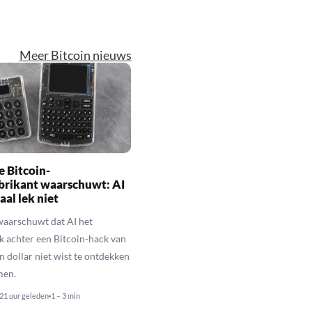
Meer Bitcoin nieuws
 Bitcoin-
brikant waarschuwt: AI
aal lek niet
waarschuwt dat AI het
k achter een Bitcoin-hack van
n dollar niet wist te ontdekken
men.
21 uur geleden
1 – 3 min