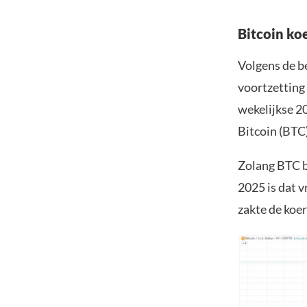
Bitcoin koe
Volgens de b
voortzetting
wekelijkse 20
Bitcoin (BTC)
Zolang BTC bo
2025 is dat v
zakte de koe