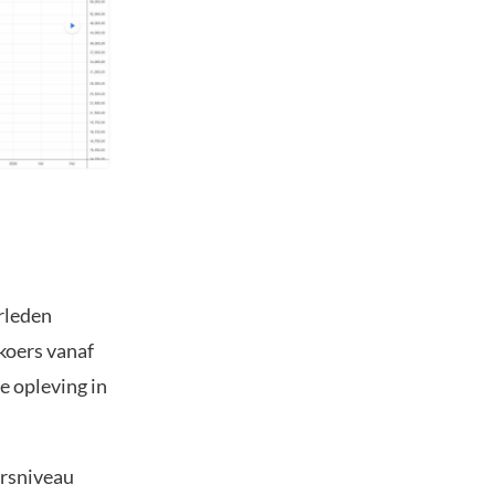
rleden
 koers vanaf
e opleving in
ersniveau