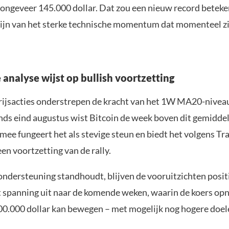
 ongeveer 145.000 dollar. Dat zou een nieuw record betek
zijn van het sterke technische momentum dat momenteel zi
 analyse wijst op bullish voortzetting
rijsacties onderstrepen de kracht van het 1W MA20-niveau
nds eind augustus wist Bitcoin de week boven dit gemiddel
mee fungeert het als stevige steun en biedt het volgens T
en voortzetting van de rally.
ondersteuning standhoudt, blijven de vooruitzichten positi
t spanning uit naar de komende weken, waarin de koers op
00.000 dollar kan bewegen – met mogelijk nog hogere doele