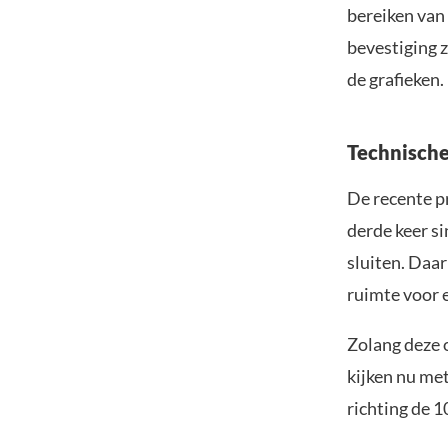
bereiken van
bevestiging 
de grafieken.
Technische
De recente p
derde keer si
sluiten. Daar
ruimte voor e
Zolang deze 
kijken nu me
richting de 1