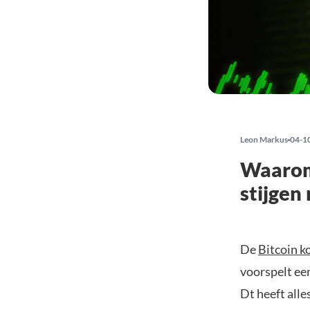
Leon Markus
04-1
Waarom
stijgen
De
Bitcoin k
voorspelt een
Dt heeft alle