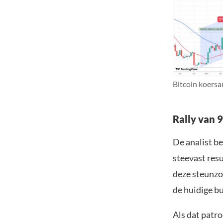
Bitcoin koersa
Rally van 9
De analist b
steevast resu
deze steunzo
de huidige b
Als dat patr