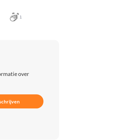
1
ormatie over
schrijven