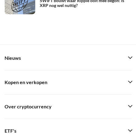
SWIFT bouwt waar Ripple ooit mee begon: is
XRP nog wel nuttig?
Nieuws
Kopen en verkopen
Over cryptocurrency
ETF's