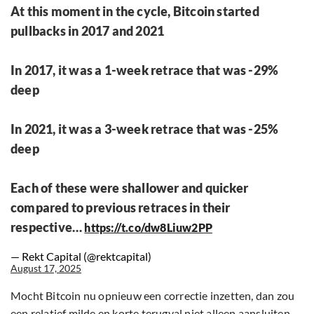
At this moment in the cycle, Bitcoin started
pullbacks in 2017 and 2021
In 2017, it was a 1-week retrace that was -29%
deep
In 2021, it was a 3-week retrace that was -25%
deep
Each of these were shallower and quicker
compared to previous retraces in their
respective…
https://t.co/dw8Liuw2PP
— Rekt Capital (@rektcapital)
August 17, 2025
Mocht Bitcoin nu opnieuw een correctie inzetten, dan zou
een relatief milde en korte terugval niet alleen aansluiten