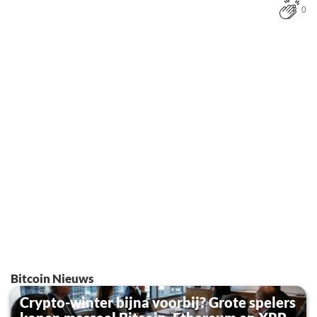
0
Bitcoin Nieuws
Crypto-winter bijna voorbij? Grote spelers