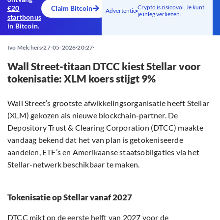
Crypto is risicovol. Je kunt
€20
Claim Bitcoin
Advertentie
je inleg verliezen.
startbonus
in Bitcoin.
Ivo Melchers
27-05-2026
20:27
Wall Street-titaan DTCC kiest Stellar voor
tokenisatie: XLM koers stijgt 9%
Wall Street’s grootste afwikkelingsorganisatie heeft Stellar
(XLM) gekozen als nieuwe blockchain-partner. De
Depository Trust & Clearing Corporation (DTCC) maakte
vandaag bekend dat het van plan is getokeniseerde
aandelen, ETF’s en Amerikaanse staatsobligaties via het
Stellar-netwerk beschikbaar te maken.
Tokenisatie op Stellar vanaf 2027
DTCC mikt op de eerste helft van 2027 voor de