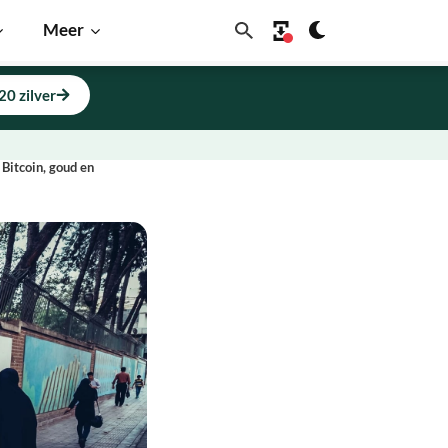
Meer
20 zilver
Bitcoin, goud en