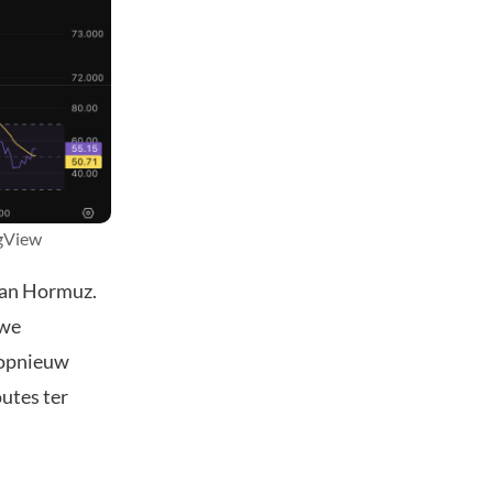
ngView
 van Hormuz.
uwe
s opnieuw
utes ter