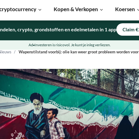
cryptocurrency
Kopen & Verkopen
Koersen
ndelen, crypto, grondstoffen en edelmetalen in 1 app
Claim €
Ad
Investeren is risicovol. Je kunt je inleg verliezen.
Nieuws
Wapenstilstand voorbij: olie kan weer groot probleem worden voor 