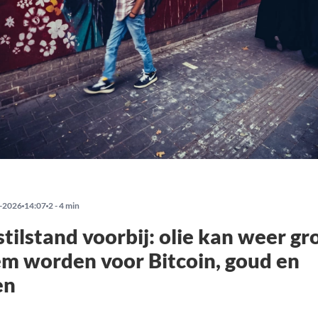
-2026
14:07
2 - 4 min
ilstand voorbij: olie kan weer gr
m worden voor Bitcoin, goud en
en