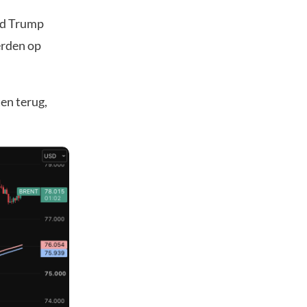
ald Trump
erden op
ten terug,