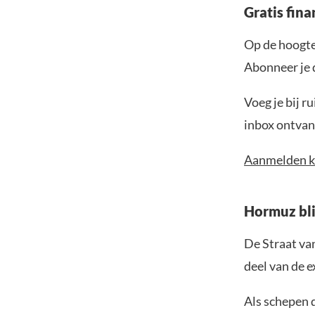
Gratis fina
Op de hoogte 
Abonneer je 
Voeg je bij r
inbox ontvang
Aanmelden k
Hormuz blij
De Straat va
deel van de 
Als schepen d