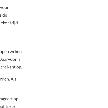
 voor
s de
ke strijd.
elopen weken
Daarvoor is
ere kant op.
rden. Als
eageert op
politieke