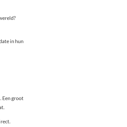
 wereld?
date in hun
. Een groot
at.
rect.