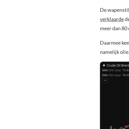
De wapenstil
verklaarde
de
meer dan 80 d
Daarmee keert
namelijk olie