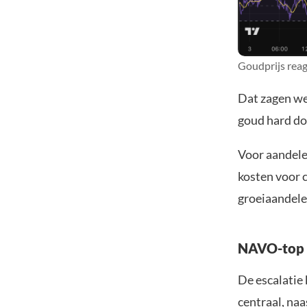
Goudprijs reag
Dat zagen we
goud hard do
Voor aandele
kosten voor 
groeiaandelen
NAVO-top 
De escalatie
centraal, na