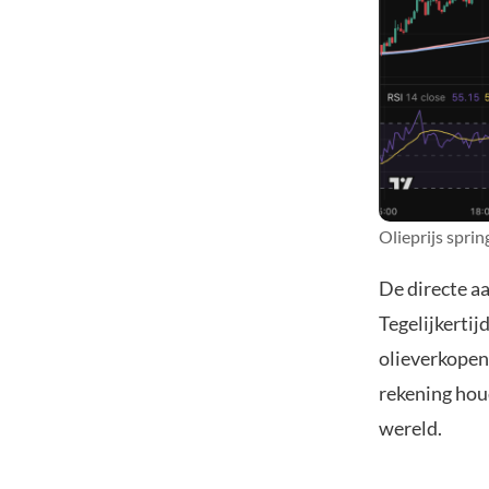
Olieprijs spr
De directe a
Tegelijkertij
olieverkopen
rekening hou
wereld.