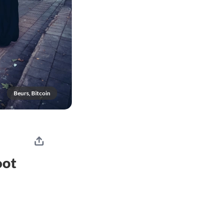
Beurs, Bitcoin
oot