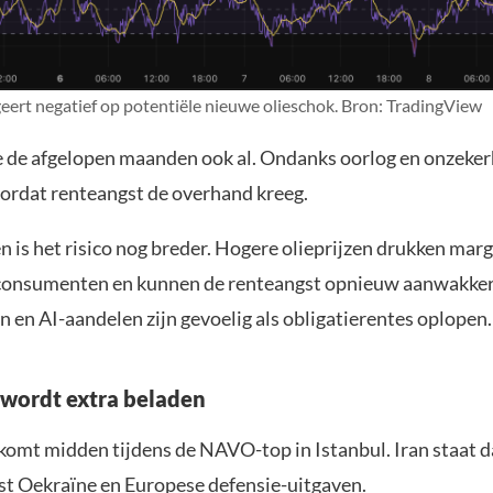
eert negatief op potentiële nieuwe olieschok. Bron: TradingView
 de afgelopen maanden ook al. Ondanks oorlog en onzeker
ordat renteangst de overhand kreeg.
n is het risico nog breder. Hogere olieprijzen drukken mar
consumenten en kunnen de renteangst opnieuw aanwakker
 en AI-aandelen zijn gevoelig als obligatierentes oplopen.
wordt extra beladen
 komt midden tijdens de NAVO-top in Istanbul. Iran staat 
ast Oekraïne en Europese defensie-uitgaven.