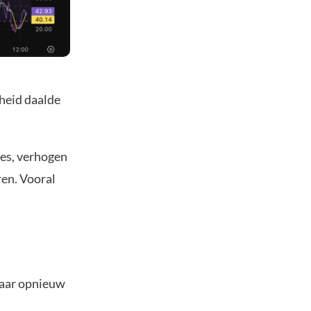
heid daalde
ges, verhogen
en. Vooral
daar opnieuw