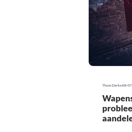
Thom Derks
08-07
Wapenst
problee
aandel