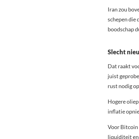
Iran zou bov
schepen die d
boodschap du
Slecht nie
Dat raakt vo
juist geprob
rust nodig o
Hogere oliep
inflatie opni
Voor Bitcoin 
liquiditeit e