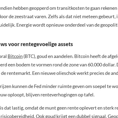
endien hebben geopperd om transitkosten te gaan rekenen
oor de zeestraat varen. Zelfs als dat niet meteen gebeurt, i
idelijk. Energie wordt opnieuw onderdeel van de geopolitie
uws voor rentegevoelige assets
oral
Bitcoin
(BTC), goud en aandelen. Bitcoin heeft de afg
eerd een bodem te vormen rond de zone van 60.000 dollar. 
p de rentemarkt. Een nieuwe olieschok werkt precies de and
rijzen kunnen de Fed minder ruimte geven om soepel te wo
euw oploopt, blijven renteverhogingen op tafel.
is dat lastig, omdat de munt geen rente oplevert en sterk r
n risicobereidheid. Ook goud krijgt een dubbel signaal. Geo