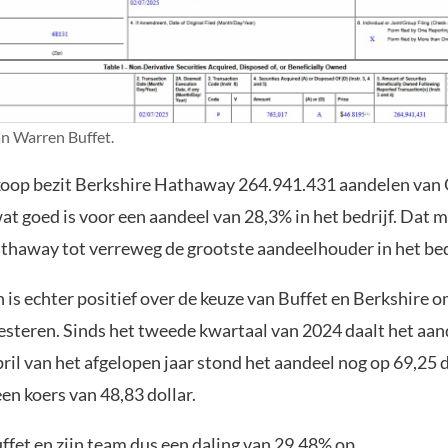
n Warren Buffet.
oop bezit Berkshire Hathaway 264.941.431 aandelen van 
at goed is voor een aandeel van 28,3% in het bedrijf. Dat 
thaway tot verreweg de grootste aandeelhouder in het bedr
 is echter positief over de keuze van Buffet en Berkshire om
vesteren. Sinds het tweede kwartaal van 2024 daalt het aan
pril van het afgelopen jaar stond het aandeel nog op 69,25 
een koers van 48,83 dollar.
ffet en zijn team dus een daling van 29,48% op.