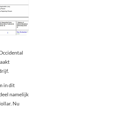
Occidental
maakt
ijf.
 in dit
deel namelijk
dollar. Nu