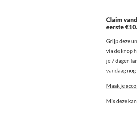
Claim vand
eerste €10
Grijp deze u
via de knop h
je 7 dagen la
vandaag nog e
Maak je accou
Mis deze kans