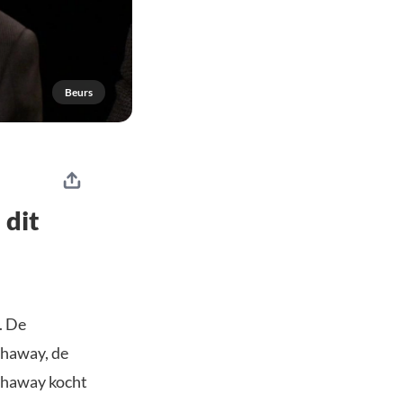
Beurs
 dit
. De
thaway, de
athaway kocht