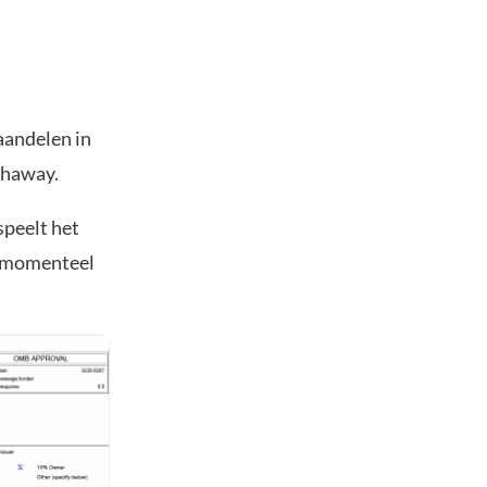
aandelen in
thaway.
speelt het
ij momenteel