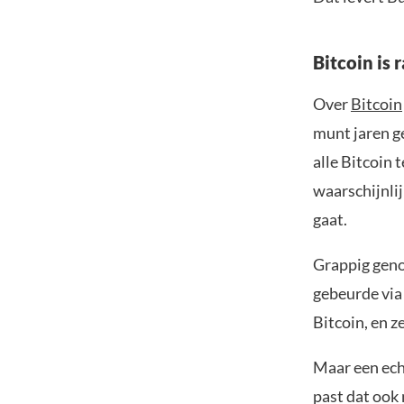
Bitcoin is 
Over
Bitcoin
munt jaren ge
alle Bitcoin
waarschijnlij
gaat.
Grappig geno
gebeurde via
Bitcoin, en z
Maar een echt
past dat ook 