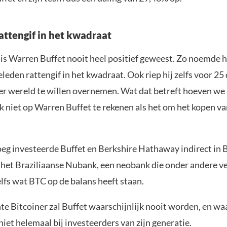
rattengif in het kwadraat
is Warren Buffet nooit heel positief geweest. Zo noemde hi
leden rattengif in het kwadraat. Ook riep hij zelfs voor 25 
 ter wereld te willen overnemen. Wat dat betreft hoeven we
k niet op Warren Buffet te rekenen als het om het kopen va
eg investeerde Buffet en Berkshire Hathaway indirect in B
 het Braziliaanse Nubank, een neobank die onder andere v
elfs wat BTC op de balans heeft staan.
e Bitcoiner zal Buffet waarschijnlijk nooit worden, en waa
niet helemaal bij investeerders van zijn generatie.