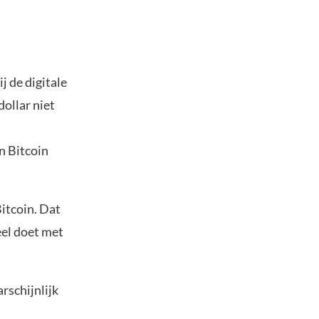
j de digitale
dollar niet
n Bitcoin
itcoin. Dat
eel doet met
rschijnlijk