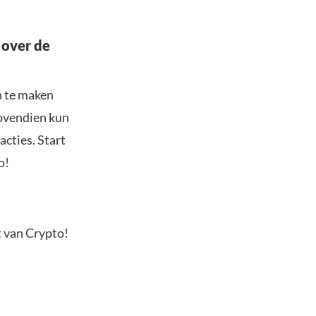
 over de
n te maken
Bovendien kun
acties. Start
o!
t van Crypto!