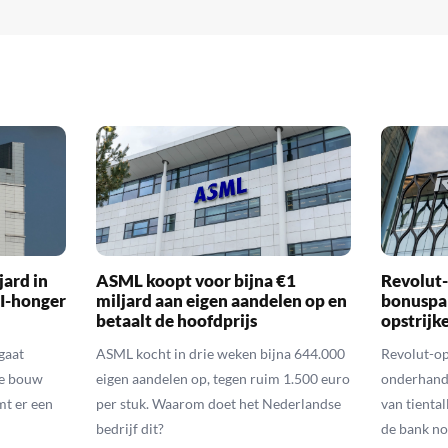
ard in
ASML koopt voor bijna €1
Revolut-
I-honger
miljard aan eigen aandelen op en
bonuspa
betaalt de hoofdprijs
opstrijk
gaat
ASML kocht in drie weken bijna 644.000
Revolut-op
de bouw
eigen aandelen op, tegen ruim 1.500 euro
onderhand
mt er een
per stuk. Waarom doet het Nederlandse
van tienta
bedrijf dit?
de bank no