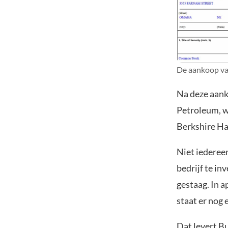
De aankoop va
Na deze aank
Petroleum, w
Berkshire Ha
Niet iedereen
bedrijf te in
gestaag. In a
staat er nog 
Dat levert Bu