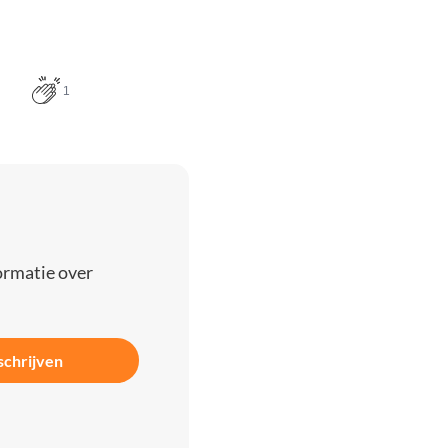
1
ormatie over
schrijven