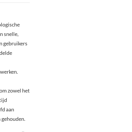
ologische
n snelle,
jn gebruikers
ddelde
 werken.
 om zowel het
tijd
fd aan
n gehouden.