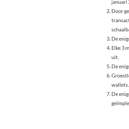
januari
Door ge
transac
schaalb
De enig
Elke 3 
uit.
De enig
Groestl
wallets.
De enig
geïmpl