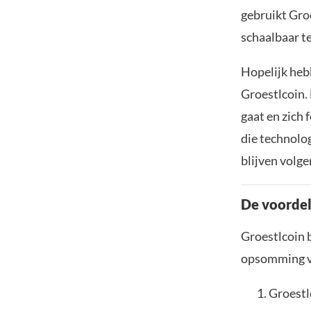
gebruikt Gro
schaalbaar t
Hopelijk heb
Groestlcoin. 
gaat en zich 
die technolog
blijven volge
De voordel
Groestlcoin b
opsomming va
Groestl