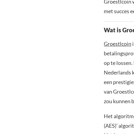
Groestlcoin 
met succes e
Wat is Gro
Groestlcoin
i
betalingspro
op te lossen.
Nederlands k
een prestigie
van Groestlc
zou kunnen b
Het algoritm
(AES)’ algori