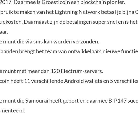
 2017. Daarmee is Groestlcoin een blockchain pionier.
bruik te maken van het Lightning Network betaal je bijna 0
tiekosten. Daarnaast zijn de betalingen super snel en is he
aar.
e munt die via sms kan worden verzonden.
maanden brengt het team van ontwikkelaars nieuwe functie
e munt met meer dan 120 Electrum-servers.
coin heeft 11 verschillende Android wallets en 5 verschill
e munt die Samourai heeft geport en daarmee BIP147 succ
ementeerd.