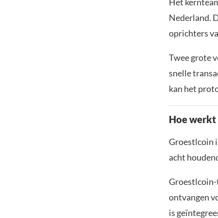
Het kernteam
Nederland. D
oprichters v
Twee grote v
snelle trans
kan het proto
Hoe werkt 
Groestlcoin i
acht houdend
Groestlcoin-
ontvangen vo
is geïntegre