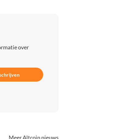
ormatie over
schrijven
Meer Altcoin nieuws