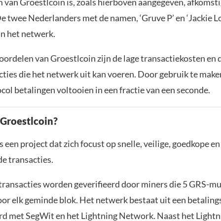
 van Groestlcoin is, zoals hierboven aangegeven, afkomsti
e twee Nederlanders met de namen, ‘Gruve P’ en ‘Jackie Lov
an het netwerk.
oordelen van Groestlcoin zijn de lage transactiekosten en
acties die het netwerk uit kan voeren. Door gebruik te mak
col betalingen voltooien in een fractie van een seconde.
Groestlcoin?
s een project dat zich focust op snelle, veilige, goedkope en
e transacties.
transacties worden geverifieerd door miners die 5 GRS-m
or elk geminde blok. Het netwerk bestaat uit een betaling
erd met SegWit en het Lightning Network. Naast het Light