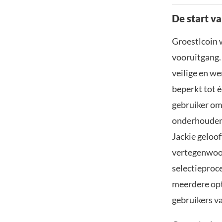
De start v
Groestlcoin 
vooruitgang.
veilige en we
beperkt tot é
gebruiker om 
onderhouden,
Jackie geloof
vertegenwoor
selectieproce
meerdere opt
gebruikers v