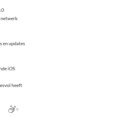
.0
t netwerk
s en updates
ende iOS
esvol heeft
0