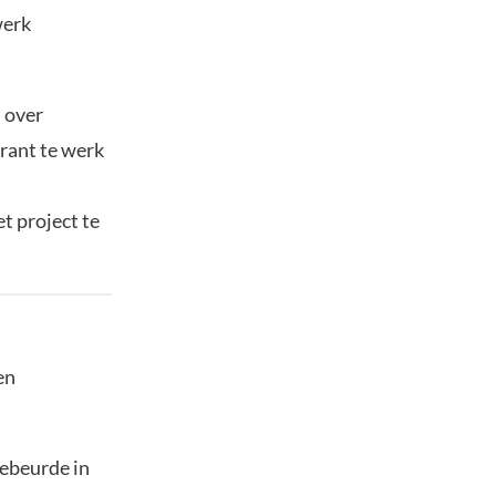
werk
 over
arant te werk
t project te
en
gebeurde in