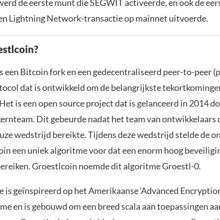
werd de eerste munt die SEGWIT activeerde, en ook de eer
en Lightning Network-transactie op mainnet uitvoerde.
estlcoin?
s een Bitcoin fork en een gedecentraliseerd peer-to-peer (
tocol dat is ontwikkeld om de belangrijkste tekortkominge
 Het is een open source project dat is gelanceerd in 2014 d
ernteam. Dit gebeurde nadat het team van ontwikkelaars d
uze wedstrijd bereikte. Tijdens deze wedstrijd stelde de o
oin een uniek algoritme voor dat een enorm hoog beveilig
ereiken. Groestlcoin noemde dit algoritme Groestl-0.
e is geïnspireerd op het Amerikaanse ‘Advanced Encryptio
tme en is gebouwd om een ​​breed scala aan toepassingen aa