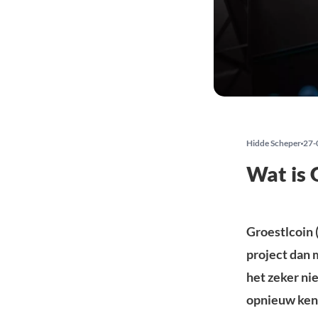
Hidde Scheper
27-
Wat is 
Groestlcoin (
project dan 
het zeker ni
opnieuw kenn