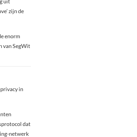
g uit
e’ zijn de
 de enorm
en van SegWit
 privacy in
unten
sprotocol dat
ning-netwerk