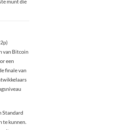
ste munt die
p2p)
n van Bitcoin
oor een
e finale van
ntwikkelaars
ingsniveau
n Standard
n te kunnen.