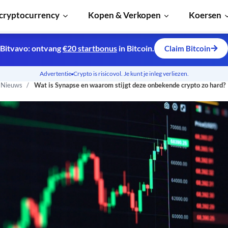
cryptocurrency
Kopen & Verkopen
Koersen
Bitvavo: ontvang
€20 startbonus
in Bitcoin.
Claim Bitcoin
Advertentie
Crypto is risicovol. Je kunt je inleg verliezen.
n Nieuws
Wat is Synapse en waarom stijgt deze onbekende crypto zo hard?