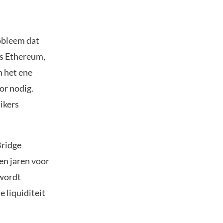
robleem dat
ls Ethereum,
n het ene
or nodig.
ikers
Bridge
en jaren voor
 wordt
e liquiditeit