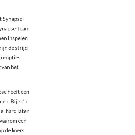
et Synapse-
 Synapse-team
nen inspelen
jn de strijd
to-opties.
 van het
pse heeft een
en. Bij zo’n
el hard laten
t waarom een
op de koers