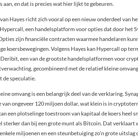
 aan, en dat is precies wat hier lijkt te gebeuren.
van Hayes richt zich vooral op een nieuw onderdeel van h
Hypercall, een handelsplatform voor opties dat door het
Opties zijn financiële contracten waarmee handelaren kun
ge koersbewegingen. Volgens Hayes kan Hypercall op termi
Deribit, een van de grootste handelsplatformen voor cryp
verwachting, gecombineerd met de relatief kleine omvang
t de speculatie.
kleine omvang is een belangrijk deel van de verklaring. Syna
an ongeveer 120 miljoen dollar, wat klein is in cryptoterm
an een plotselinge toestroom van kapitaal de koers heel sn
 sterker dan bij een grote munt als Bitcoin. Dat verklaar
enkele miljoenen en een steunbetuiging zo’n grote uitslag 