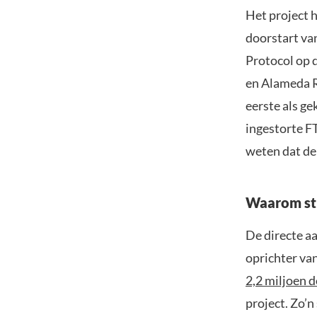
Het project 
doorstart va
Protocol op 
en Alameda R
eerste als ge
ingestorte F
weten dat de 
Waarom sti
De directe aa
oprichter va
2,2 miljoen 
project. Zo’n