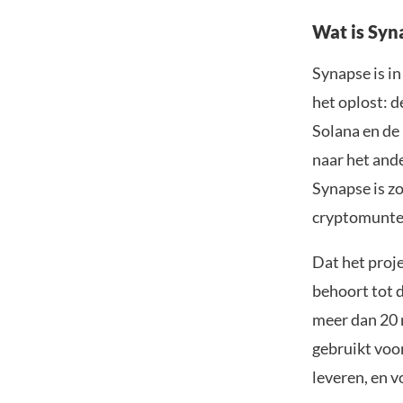
Wat is Syn
Synapse is in
het oplost: d
Solana en de
naar het ande
Synapse is z
cryptomunten
Dat het proje
behoort tot 
meer dan 20 
gebruikt voor
leveren, en 