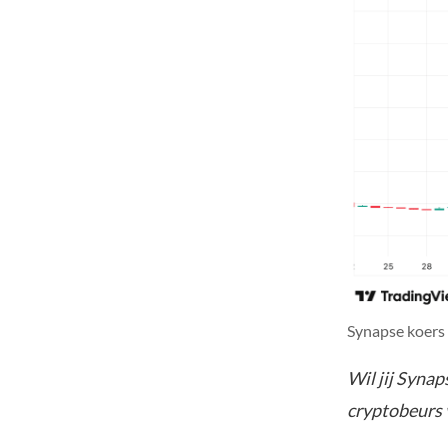
Synapse koers
Wil jij Syna
cryptobeurs 