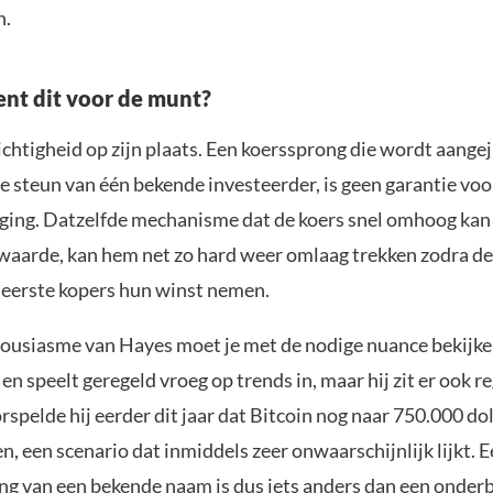
n.
nt dit voor de munt?
ichtigheid op zijn plaats. Een koerssprong die wordt aange
e steun van één bekende investeerder, is geen garantie voo
ijging. Datzelfde mechanisme dat de koers snel omhoog ka
waarde, kan hem net zo hard weer omlaag trekken zodra d
 eerste kopers hun winst nemen.
ousiasme van Hayes moet je met de nodige nuance bekijken
 en speelt geregeld vroeg op trends in, maar hij zit er ook 
rspelde hij eerder dit jaar dat Bitcoin nog naar 750.000 do
n, een scenario dat inmiddels zeer onwaarschijnlijk lijkt. 
ng van een bekende naam is dus iets anders dan een onde