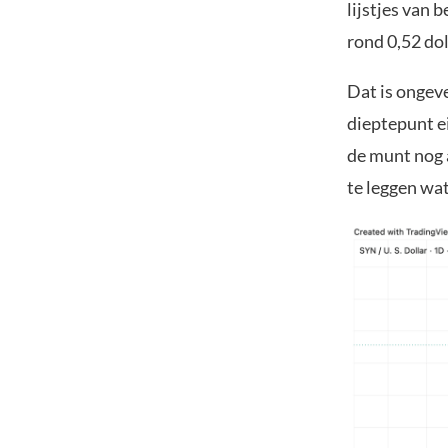
lijstjes van
rond 0,52 dol
Dat is ongev
dieptepunt ei
de munt nog a
te leggen wa