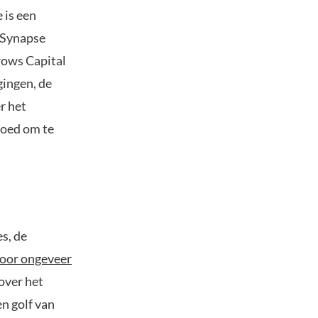
 is een
 Synapse
rows Capital
gingen, de
r het
goed om te
s, de
voor ongeveer
 over het
n golf van