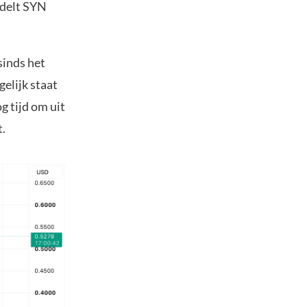
ndelt SYN
sinds het
elijk staat
g tijd om uit
t.