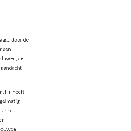
jaagd door de
r een
n duwen, de
e aandacht
. Hij heeft
regelmatig
llar zou
Een
rbouwde