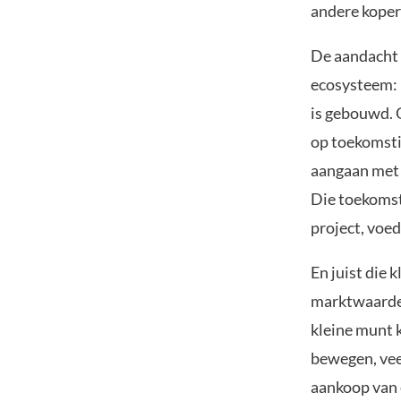
andere kopers
De aandacht 
ecosysteem: 
is gebouwd. 
op toekomsti
aangaan met 
Die toekomst
project, voed
En juist die 
marktwaarde v
kleine munt k
bewegen, veel
aankoop van 