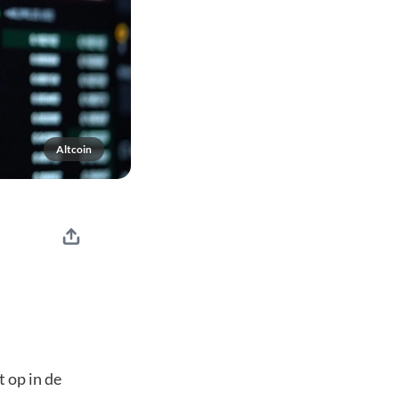
Altcoin
t op in de