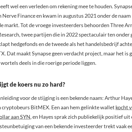
heeft wel een verleden om rekening mee te houden. Synapse
n Nerve Finance en kwam in augustus 2021 onder de naam
de markt. Tot de vroege investeerders behoorden Three Ar
esearch, twee partijen die in 2022 spectaculair ten onder 
klapt hedgefonds en de tweede als het handelsbedrijf achte
TX. Dat maakt Synapse geen verdacht project, maar het is 
wortels deels in die roerige periode liggen.
jgt de koers nu zo hard?
nleiding voor de stijging is een bekende naam: Arthur Haye
n cryptobeurs BitMEX. Een aan hem gelinkte wallet
kocht 
dollar aan SYN
, en Hayes sprak zich publiekelijk positief uit
 steunbetuiging van een bekende investeerder trekt vaak ee