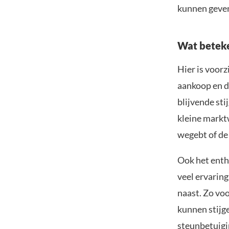
kunnen geve
Wat beteke
Hier is voorz
aankoop en d
blijvende st
kleine markt
wegebt of de
Ook het enth
veel ervaring
naast. Zo voo
kunnen stijge
steunbetuigi