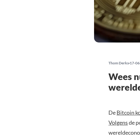
Thom Derks
17-06
Wees nu
wereld
De
Bitcoin k
Volgens
de p
wereldeconom