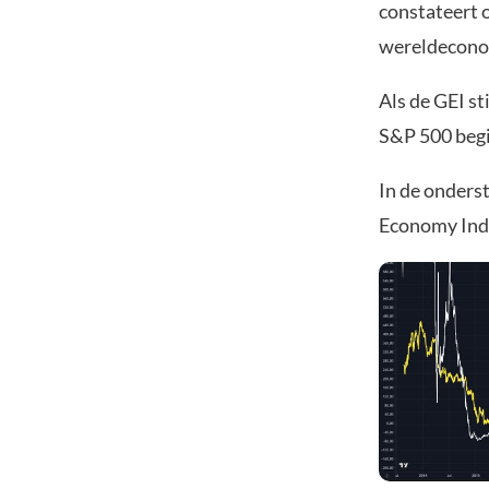
constateert 
wereldecono
Als de GEI st
S&P 500 begin
In de onderst
Economy Inde