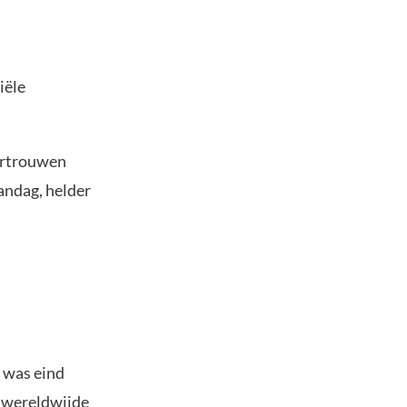
iële
ertrouwen
andag, helder
n was eind
 wereldwijde