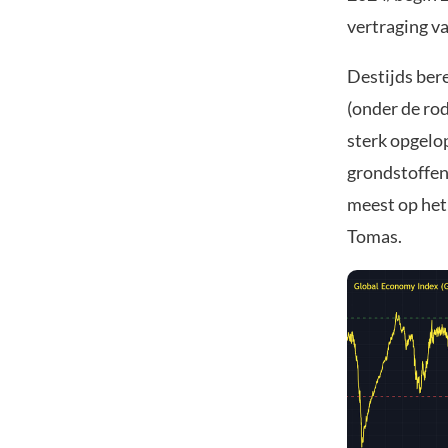
vertraging va
Destijds ber
(onder de rod
sterk opgelop
grondstoffen-
meest op het
Tomas.