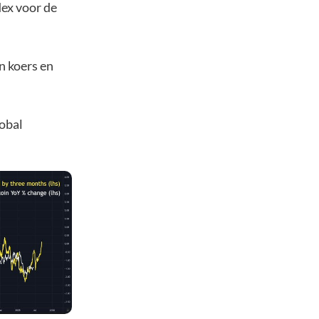
dex voor de
n koers en
lobal