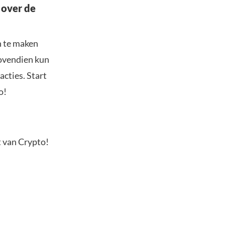
 over de
n te maken
Bovendien kun
acties. Start
o!
t van Crypto!