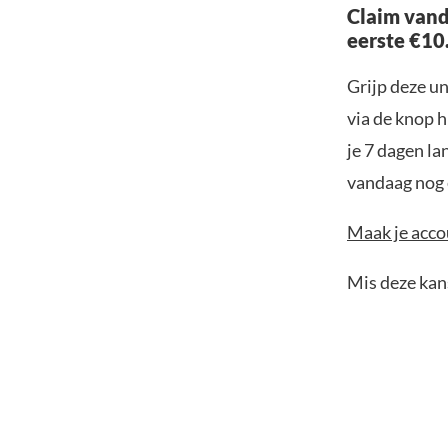
Claim vand
eerste €10
Grijp deze u
via de knop h
je 7 dagen la
vandaag nog e
Maak je accou
Mis deze kans