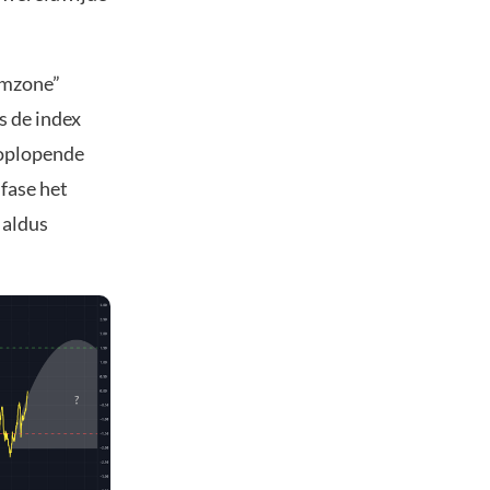
emzone”
s de index
 oplopende
 fase het
 aldus