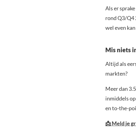
Als er sprake
rond Q3/Q4 2
wel even kan
Mis niets 
Altijd als ee
markten?
Meer dan 3.5
inmiddels op
en to-the-poi
📩 Meld je g