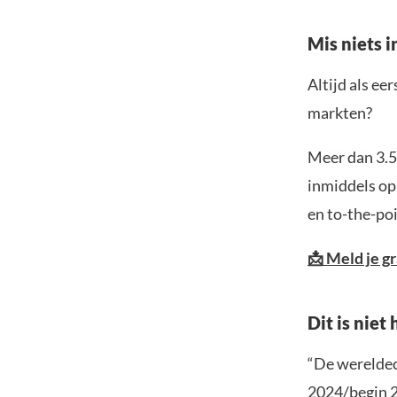
Mis niets 
Altijd als ee
markten?
Meer dan 3.5
inmiddels op
en to-the-poi
📩 Meld je g
Dit is niet
“De wereldec
2024/begin 2