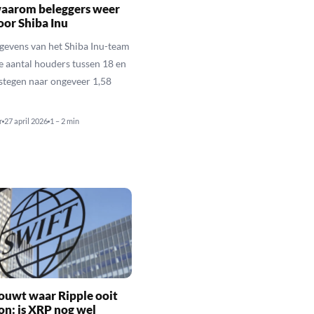
waarom beleggers weer
oor Shiba Inu
gevens van het Shiba Inu-team
le aantal houders tussen 18 en
estegen naar ongeveer 1,58
r
27 april 2026
1 – 2 min
ouwt waar Ripple ooit
n: is XRP nog wel