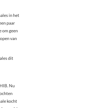
les in het
een paar
e om geen
kopen van
les dit
SHIB. Nu
kochten
ale kocht