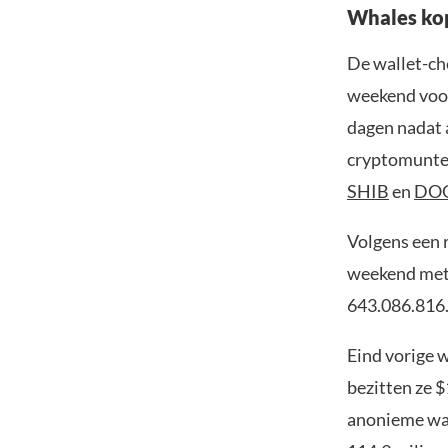
Whales ko
De wallet-ch
weekend voor
dagen nadat 
cryptomunten
SHIB
en
DO
Volgens een 
weekend met 
643.086.816
Eind vorige 
bezitten ze $
anonieme wal