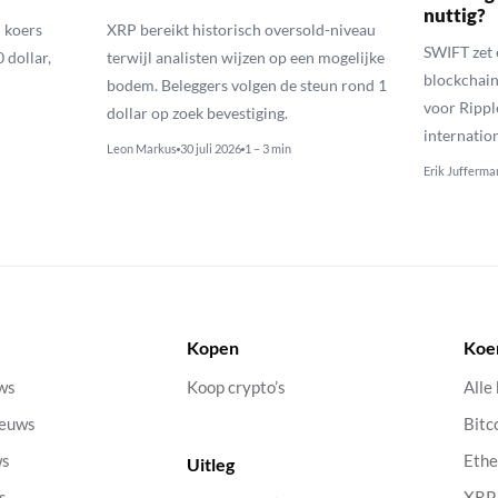
nuttig?
 koers
XRP bereikt historisch oversold-niveau
SWIFT zet 
 dollar,
terwijl analisten wijzen op een mogelijke
blockchain
bodem. Beleggers volgen de steun rond 1
voor Rippl
dollar op zoek bevestiging.
internatio
Leon Markus
30 juli 2026
1 – 3 min
Erik Jufferma
Kopen
Koe
uws
Koop crypto’s
Alle
ieuws
Bitc
ws
Eth
Uitleg
s
XRP