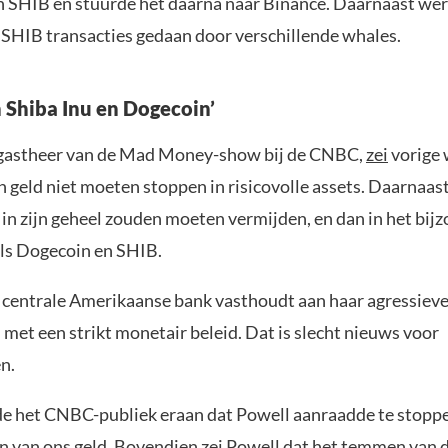
n SHIB en stuurde het daarna naar Binance. Daarnaast wer
 SHIB transacties gedaan door verschillende whales.
 Shiba Inu en Dogecoin’
 gastheer van de Mad Money-show bij de CNBC,
zei
vorige 
 geld niet moeten stoppen in risicovolle assets. Daarnaast 
 in zijn geheel zouden moeten vermijden, en dan in het bij
ls Dogecoin en SHIB.
de centrale Amerikaanse bank vasthoudt aan haar agressiev
 met een strikt monetair beleid. Dat is slecht nieuws voor
n.
de het CNBC-publiek eraan dat Powell aanraadde te stopp
 van ons geld. Bovendien zei Powell dat het temmen van de