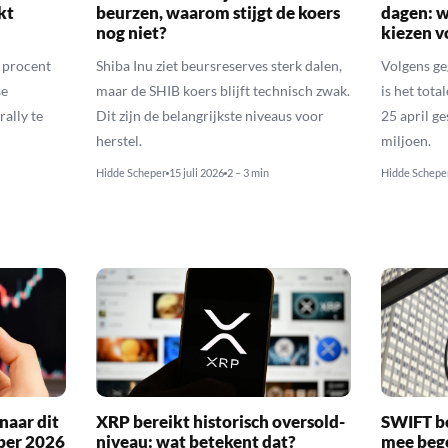
kt
beurzen, waarom stijgt de koers
dagen: 
nog niet?
kiezen v
6 procent
Shiba Inu ziet beursreserves sterk dalen,
Volgens ge
se
maar de SHIB koers blijft technisch zwak.
is het tota
rally te
Dit zijn de belangrijkste niveaus voor
25 april g
herstel.
miljoen.
Hidde Scheper
15 juli 2026
2 – 3 min
Hidde Schepe
naar dit
XRP bereikt historisch oversold-
SWIFT b
ber 2026
niveau: wat betekent dat?
mee bego