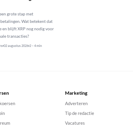
een grote stap met
betalingen. Wat betekent dat
e en blijft XRP nog nodig voor
nale transacties?
ns
02 augustus 2026
2 – 4 min
rsen
Marketing
 koersen
Adverteren
oin
Tip de redactie
ereum
Vacatures