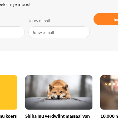
eks in je inbox!
In
Jouw e-mail
nu koers
Shiba Inu verdwijnt massaal van
10.000 n