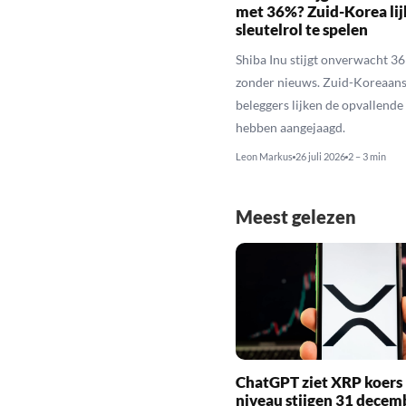
met 36%? Zuid-Korea lij
sleutelrol te spelen
Shiba Inu stijgt onverwacht 3
zonder nieuws. Zuid-Koreaan
beleggers lijken de opvallende 
hebben aangejaagd.
Leon Markus
26 juli 2026
2 – 3 min
Meest gelezen
ChatGPT ziet XRP koers 
niveau stijgen 31 decem