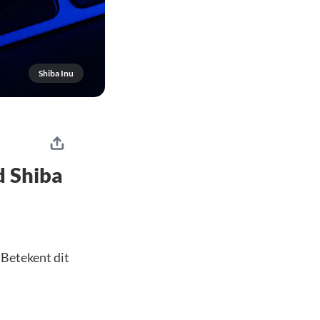
Shiba Inu
d Shiba
 Betekent dit