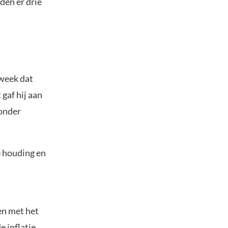
den er drie
week dat
gaf hij aan
zonder
e houding en
en met het
 inflatie