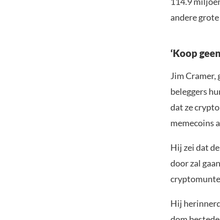
114.9 miljoe
andere grote
‘Koop geen
Jim Cramer,
beleggers hun
dat ze crypto
memecoins a
Hij zei dat 
door zal gaan
cryptomunte
Hij herinner
dom besteden