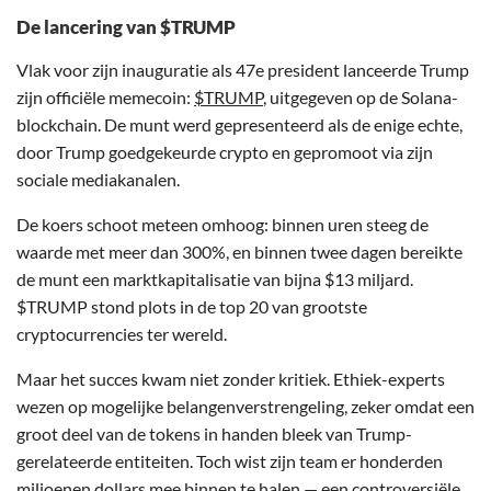
De lancering van $TRUMP
Vlak voor zijn inauguratie als 47e president lanceerde Trump
zijn officiële memecoin:
$TRUMP
, uitgegeven op de Solana-
blockchain. De munt werd gepresenteerd als de enige echte,
door Trump goedgekeurde crypto en gepromoot via zijn
sociale mediakanalen.
De koers schoot meteen omhoog: binnen uren steeg de
waarde met meer dan 300%, en binnen twee dagen bereikte
de munt een marktkapitalisatie van bijna $13 miljard.
$TRUMP stond plots in de top 20 van grootste
cryptocurrencies ter wereld.
Maar het succes kwam niet zonder kritiek. Ethiek-experts
wezen op mogelijke belangenverstrengeling, zeker omdat een
groot deel van de tokens in handen bleek van Trump-
gerelateerde entiteiten. Toch wist zijn team er honderden
miljoenen dollars mee binnen te halen — een controversiële