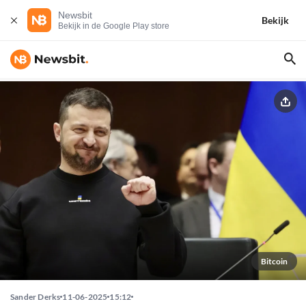
Newsbit
Bekijk
Bekijk in de Google Play store
Bitcoin
Sander Derks
11-06-2025
15:12