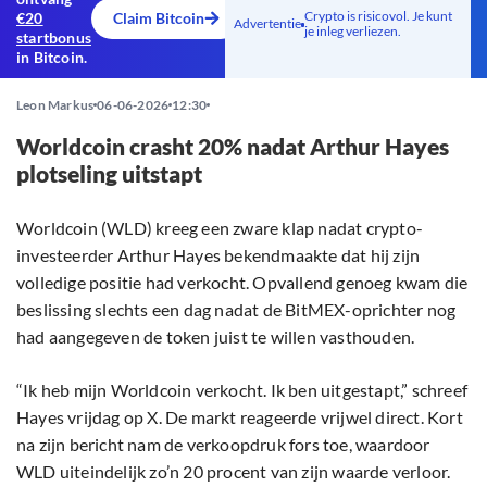
Crypto is risicovol. Je kunt
€20
Claim Bitcoin
Advertentie
je inleg verliezen.
startbonus
in Bitcoin.
Leon Markus
06-06-2026
12:30
Worldcoin crasht 20% nadat Arthur Hayes
plotseling uitstapt
Worldcoin (WLD) kreeg een zware klap nadat crypto-
investeerder Arthur Hayes bekendmaakte dat hij zijn
volledige positie had verkocht. Opvallend genoeg kwam die
beslissing slechts een dag nadat de BitMEX-oprichter nog
had aangegeven de token juist te willen vasthouden.
“Ik heb mijn Worldcoin verkocht. Ik ben uitgestapt,” schreef
Hayes vrijdag op X. De markt reageerde vrijwel direct. Kort
na zijn bericht nam de verkoopdruk fors toe, waardoor
WLD uiteindelijk zo’n 20 procent van zijn waarde verloor.