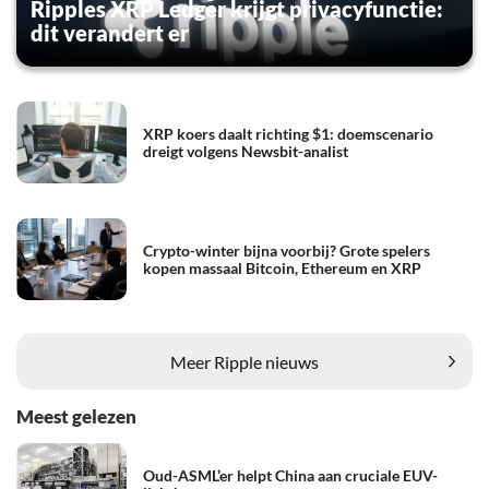
Ripples XRP Ledger krijgt privacyfunctie:
dit verandert er
XRP koers daalt richting $1: doemscenario
dreigt volgens Newsbit-analist
Crypto-winter bijna voorbij? Grote spelers
kopen massaal Bitcoin, Ethereum en XRP
Meer Ripple nieuws
Meest gelezen
Oud-ASML’er helpt China aan cruciale EUV-